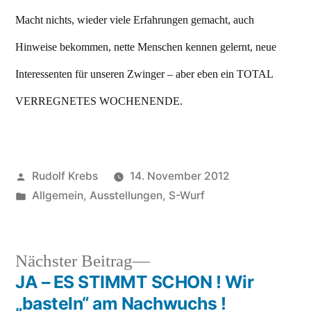
Macht nichts, wieder viele Erfahrungen gemacht, auch
Hinweise bekommen, nette Menschen kennen gelernt, neue
Interessenten für unseren Zwinger – aber eben ein TOTAL
VERREGNETES WOCHENENDE.
Veröffentlicht
Rudolf Krebs
14. November 2012
von
Veröffentlicht
Allgemein
,
Ausstellungen
,
S-Wurf
in
Nächster
Nächster Beitrag
Beitrag:
JA – ES STIMMT SCHON ! Wir
Beitragsnavigation
„basteln“ am Nachwuchs !