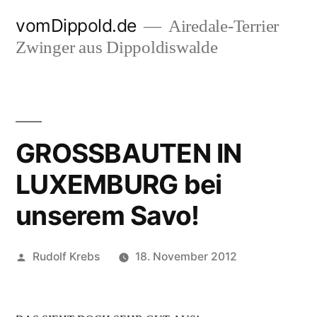
Zum
vomDippold.de
Airedale-Terrier
Inhalt
Zwinger aus Dippoldiswalde
springen
GROSSBAUTEN IN
LUXEMBURG bei
unserem Savo!
Veröffentlicht
Rudolf Krebs
18. November 2012
von