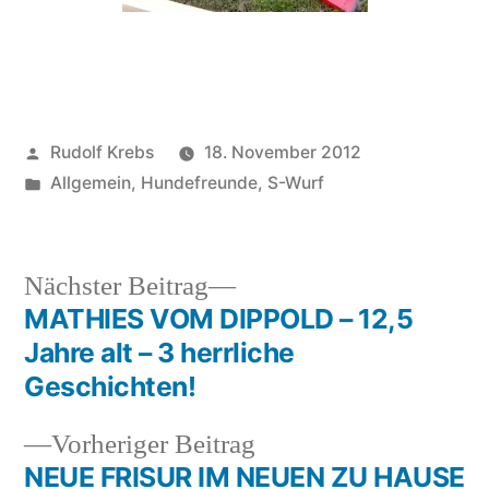
Veröffentlicht
Rudolf Krebs
18. November 2012
von
Veröffentlicht
Allgemein
,
Hundefreunde
,
S-Wurf
in
Nächster
Nächster Beitrag
Beitrag:
MATHIES VOM DIPPOLD – 12,5
Beitragsnavigation
Jahre alt – 3 herrliche
Geschichten!
Vorheriger
Vorheriger Beitrag
Beitrag:
NEUE FRISUR IM NEUEN ZU HAUSE