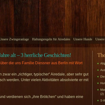
Unsere Zwingeranlage
Haltungsregeln für Airedales
Unsere Hunde
Unsere
e alt – 3 herrliche Geschichten!
Th
 über die uns Familie Diessner aus Berlin mit Wort
All
Aus
zwar ein „richtiger, typischer“ Airedale, aber sehr gut
Die
sch werden. Unter vielen Aktivitäten absolvierte er mit
Hun
Mar
(2)
und verdienen sich „ihre Brötchen“ und haben eine
S-W