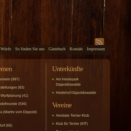
 Würfe
So finden Sie uns
Gästebuch
Kontakt
Impressum
emen
Unterkünfte
gemein
(997)
Am Heidepark
Dippoldiswalde
stellungen
(83)
Heidehof Dippoldiswalde
 Wurfplanung
(41)
Vereine
defreunde
(546)
a (Martre vom Dippold)
Airedale-Terrier-Klub
Klub für Terrier (KfT)
urf
(66)