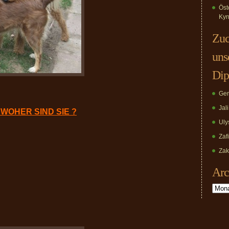
Öst
Kyn
Zuc
uns
Dip
Ger
Jal
 WOHER SIND SIE ?
Uly
Zaf
Zak
Arc
Archiv