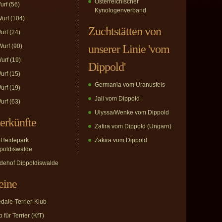
Österreichischer
urf
(56)
Kynologenverband
urf
(104)
Zuchtstätten von
urf
(24)
urf
(90)
unserer Linie 'vom
urf
(19)
Dippold'
urf
(15)
Germania vom Uranusfels
urf
(19)
Jali vom Dippold
urf
(63)
Ulyssa/Wenke vom Dippold
erkünfte
Zafira vom Dippold (Ungarn)
Heidepark
Zakira vom Dippold
poldiswalde
dehof Dippoldiswalde
eine
edale-Terrier-Klub
 für Terrier (KfT)