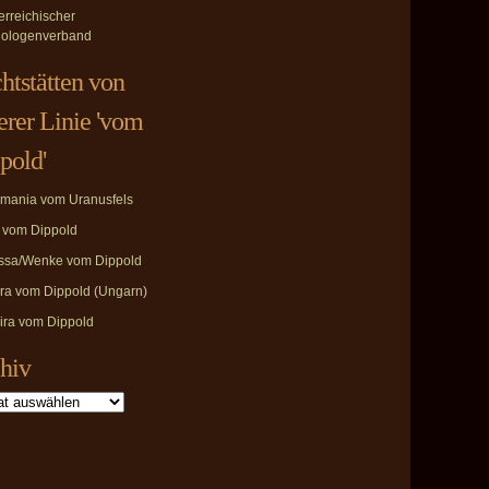
erreichischer
ologenverband
htstätten von
erer Linie 'vom
pold'
mania vom Uranusfels
i vom Dippold
ssa/Wenke vom Dippold
ira vom Dippold (Ungarn)
ira vom Dippold
hiv