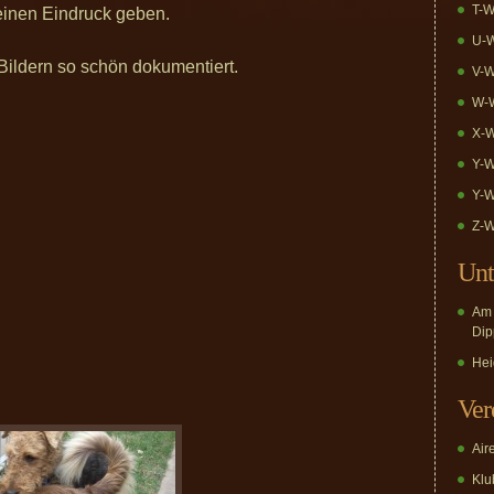
T-W
einen Eindruck geben.
U-W
 Bildern so schön dokumentiert.
V-W
W-W
X-W
Y-W
Y-W
Z-W
Unt
Am 
Dip
Hei
Ver
Air
Klub