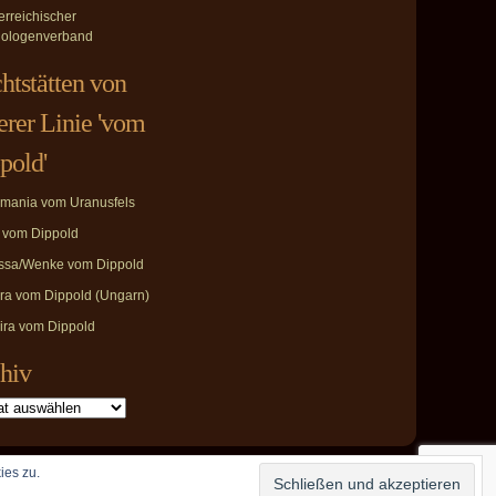
erreichischer
ologenverband
htstätten von
erer Linie 'vom
pold'
mania vom Uranusfels
i vom Dippold
ssa/Wenke vom Dippold
ira vom Dippold (Ungarn)
ira vom Dippold
hiv
ies zu.