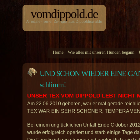
vomdippold.de
Airedale-Terrier Zwinger aus Dippoldiswalde
Home
Wie alles mit unseren Hunden begann
UND SCHON WIEDER EINE GA
schlimm!
UNSER TEX VOM DIPPOLD LEBT NICHT 
Am 22.06.2010 geboren, war er mal gerade reichlich
TEX WAR EIN SEHR SCHÖNER, TEMPERAMEN
Bei einem unglücklichen Unfall Ende Oktober 2012 
wurde erfolgreich operiert und starb einige Tage d
Die Familie ist ganz traurig und unglücklich, sie 