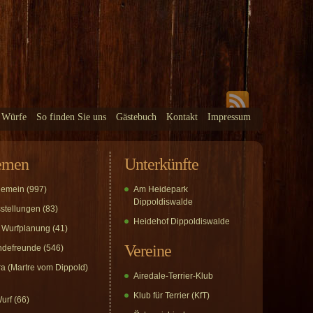
 Würfe
So finden Sie uns
Gästebuch
Kontakt
Impressum
emen
Unterkünfte
gemein
(997)
Am Heidepark
Dippoldiswalde
stellungen
(83)
Heidehof Dippoldiswalde
 Wurfplanung
(41)
Vereine
defreunde
(546)
a (Martre vom Dippold)
Airedale-Terrier-Klub
Klub für Terrier (KfT)
urf
(66)