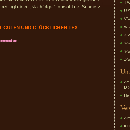
T-W
nbedingt einen „Nachfolger“, obwohl der Schmerz
U-W
V-W
W-W
, GUTEN UND GLÜCKLICHEN TEX:
X-W
Kommentare
Y-W
Y-W
Z-W
Unt
Am 
Dip
Hei
Ver
Air
Klub