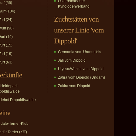
Österreichischer
urf
(56)
Kynologenverband
urf
(104)
Zuchtstätten von
urf
(24)
urf
(90)
unserer Linie 'vom
urf
(19)
Dippold'
urf
(15)
Germania vom Uranusfels
urf
(19)
Jali vom Dippold
urf
(63)
Ulyssa/Wenke vom Dippold
erkünfte
Zafira vom Dippold (Ungarn)
Heidepark
Zakira vom Dippold
poldiswalde
dehof Dippoldiswalde
eine
edale-Terrier-Klub
 für Terrier (KfT)