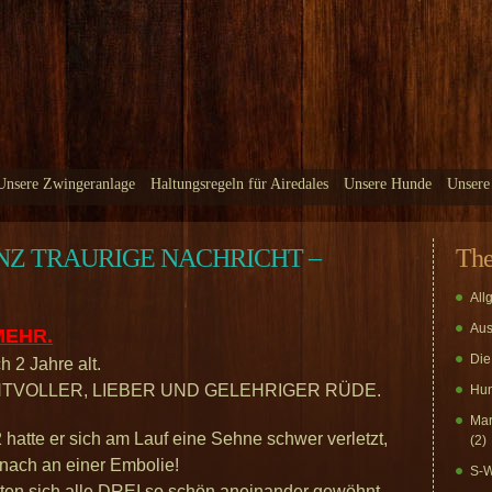
Unsere Zwingeranlage
Haltungsregeln für Airedales
Unsere Hunde
Unsere
NZ TRAURIGE NACHRICHT –
Th
All
Aus
MEHR.
Die
 2 Jahre alt.
TVOLLER, LIEBER UND GELEHRIGER RÜDE.
Hun
Mar
hatte er sich am Lauf eine Sehne schwer verletzt,
(2)
anach an einer Embolie!
S-W
hatten sich alle DREI so schön aneinander gewöhnt,