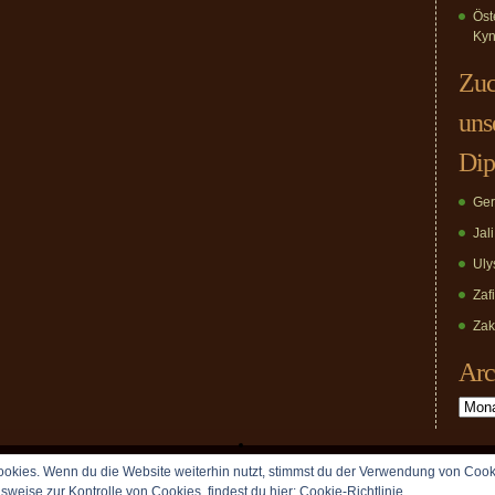
Öst
Kyn
Zuc
uns
Dip
Ger
Jal
Uly
Zaf
Zak
Arc
Archiv
okies. Wenn du die Website weiterhin nutzt, stimmst du der Verwendung von Cook
Copyright © 2009 vomDippold.de. All rights reserved.
lsweise zur Kontrolle von Cookies, findest du hier:
Cookie-Richtlinie