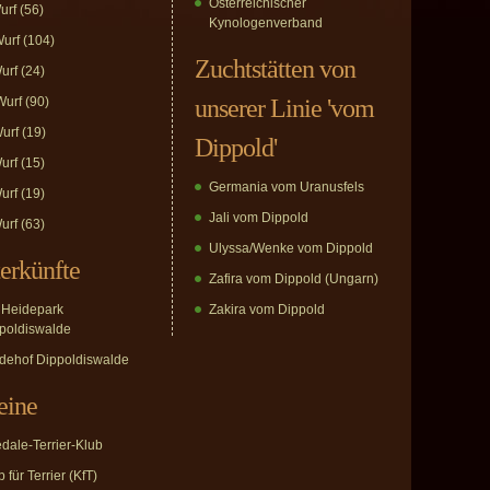
Österreichischer
urf
(56)
Kynologenverband
urf
(104)
Zuchtstätten von
urf
(24)
urf
(90)
unserer Linie 'vom
urf
(19)
Dippold'
urf
(15)
Germania vom Uranusfels
urf
(19)
Jali vom Dippold
urf
(63)
Ulyssa/Wenke vom Dippold
erkünfte
Zafira vom Dippold (Ungarn)
Heidepark
Zakira vom Dippold
poldiswalde
dehof Dippoldiswalde
eine
edale-Terrier-Klub
 für Terrier (KfT)