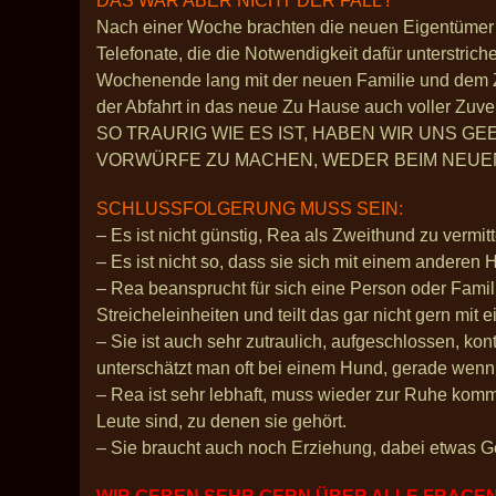
DAS WAR ABER NICHT DER FALL !
Nach einer Woche brachten die neuen Eigentümer 
Telefonate, die die Notwendigkeit dafür unterstric
Wochenende lang mit der neuen Familie und dem Zw
der Abfahrt in das neue Zu Hause auch voller Zuve
SO TRAURIG WIE ES IST, HABEN WIR UNS GE
VORWÜRFE ZU MACHEN, WEDER BEIM NEUEN
SCHLUSSFOLGERUNG MUSS SEIN:
– Es ist nicht günstig, Rea als Zweithund zu vermi
– Es ist nicht so, dass sie sich mit einem anderen 
– Rea beansprucht für sich eine Person oder Famili
Streicheleinheiten und teilt das gar nicht gern mi
– Sie ist auch sehr zutraulich, aufgeschlossen, kon
unterschätzt man oft bei einem Hund, gerade wenn
– Rea ist sehr lebhaft, muss wieder zur Ruhe komm
Leute sind, zu denen sie gehört.
– Sie braucht auch noch Erziehung, dabei etwas Ge