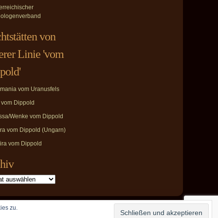
erreichischer
ologenverband
htstätten von
erer Linie 'vom
pold'
mania vom Uranusfels
i vom Dippold
ssa/Wenke vom Dippold
ira vom Dippold (Ungarn)
ira vom Dippold
hiv
ies zu.