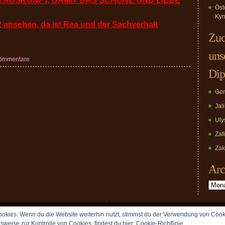
 AUSKUNFT, DAMIT DAS SCHÖNE UND LIEBE
Öst
Kyn
12 ansehen, da ist Rea und der Sachverhalt
Zuc
uns
Kommentare
Dip
Ger
Jal
Uly
Zaf
Zak
Arc
Archiv
okies. Wenn du die Website weiterhin nutzt, stimmst du der Verwendung von Cook
Copyright © 2009 vomDippold.de. All rights reserved.
lsweise zur Kontrolle von Cookies, findest du hier:
Cookie-Richtlinie