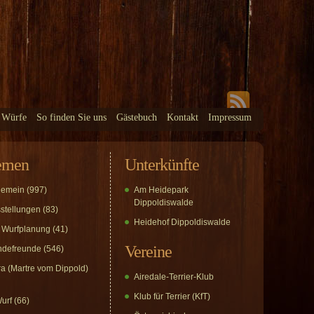
 Würfe
So finden Sie uns
Gästebuch
Kontakt
Impressum
emen
Unterkünfte
gemein
(997)
Am Heidepark
Dippoldiswalde
stellungen
(83)
Heidehof Dippoldiswalde
 Wurfplanung
(41)
Vereine
defreunde
(546)
a (Martre vom Dippold)
Airedale-Terrier-Klub
Klub für Terrier (KfT)
urf
(66)