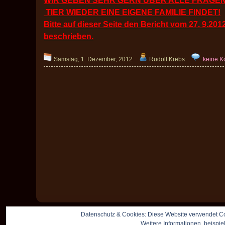
WIR GEBEN SEHR GERN ÜBER ALLE FRAGEN
TIER WIEDER EINE EIGENE FAMILIE FINDET!
Bitte auf dieser Seite den Bericht vom 27. 9.20
beschrieben.
Samstag, 1. Dezember, 2012
Rudolf Krebs
keine 
Datenschutz & Cookies: Diese Website verwendet Co
Weitere Informationen, beispie