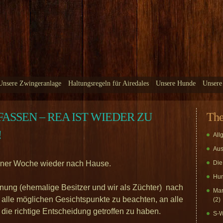
Unsere Zwingeranlage
Haltungsregeln für Airedales
Unsere Hunde
Unsere
FASSEN – REA IST WIEDER ZU
Th
!
All
Aus
einer Woche wieder nach Hause.
Die
Hun
nung (ehemalige Besitzer und wir als Züchter) nach
Mar
alle möglichen Gesichtspunkte zu beachten, an alle
(2)
die richtige Entscheidung getroffen zu haben.
S-W