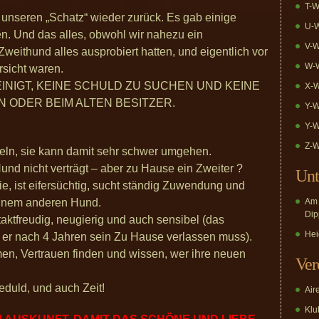
T-W
unseren „Schatz“ wieder zurück. Es gab einige
U-W
hen. Und das alles, obwohl wir nahezu ein
V-W
eithund alles ausprobiert hatten, und eigentlich vor
W-W
rsicht waren.
EINIGT, KEINE SCHULD ZU SUCHEN UND KEINE
X-W
 ODER BEIM ALTEN BESITZER.
Y-W
Y-W
Z-W
tteln, sie kann damit sehr schwer umgehen.
Hund nicht verträgt – aber zu Hause ein Zweiter ?
Unt
e, ist eifersüchtig, sucht ständig Zuwendung und
t einem anderen Hund.
Am 
Dip
taktfreudig, neugierig und auch sensibel (das
Hei
 er nach 4 Jahren sein Zu Hause verlassen muss).
en, Vertrauen finden und wissen, wer ihre neuen
Ver
duld, und auch Zeit!
Air
Klub