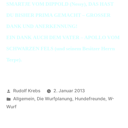
SMARTJE VOM DIPPOLD (Nessy), DAS HAST
DU BISHER PRIMA GEMACHT – GROSSER
DANK UND ANERKENNUNG!
EIN DANK AUCH DEM VATER – APOLLO VOM
SCHWARZEN FELS (und seinem Besitzer Herrn
Terpe).
Veröffentlicht
Rudolf Krebs
2. Januar 2013
von
Veröffentlicht
Allgemein
,
Die Wurfplanung
,
Hundefreunde
,
W-
in
Wurf