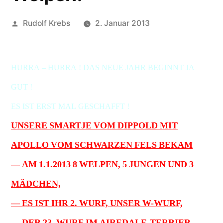
Veröffentlicht
Rudolf Krebs
2. Januar 2013
von
HURRA – HURRA ! DAS NEUE JAHR BEGINNT JA
GUT !
ES IST ERST MAL GESCHAFFT !
UNSERE SMARTJE VOM DIPPOLD MIT
APOLLO VOM SCHWARZEN FELS BEKAM
— AM 1.1.2013 8 WELPEN, 5 JUNGEN UND 3
MÄDCHEN,
— ES IST IHR 2. WURF, UNSER W-WURF,
— DER 23. WURF IM AIREDALE-TERRIER