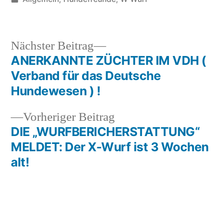
in
Nächster
Nächster Beitrag
Beitrag:
ANERKANNTE ZÜCHTER IM VDH (
Beitragsnavigation
Verband für das Deutsche
Hundewesen ) !
Vorheriger
Vorheriger Beitrag
Beitrag:
DIE „WURFBERICHERSTATTUNG“
MELDET: Der X-Wurf ist 3 Wochen
alt!