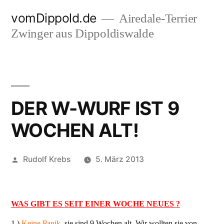
Zum
vomDippold.de
Airedale-Terrier
Inhalt
Zwinger aus Dippoldiswalde
springen
DER W-WURF IST 9
WOCHEN ALT!
Veröffentlicht
Rudolf Krebs
5. März 2013
von
WAS GIBT ES SEIT EINER WOCHE NEUES ?
1.)
Keine Panik
, sie sind 9 Wochen alt. Wir wollten sie von