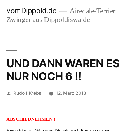
Zum
vomDippold.de
Airedale-Terrier
Inhalt
Zwinger aus Dippoldiswalde
springen
UND DANN WAREN ES
NUR NOCH 6 !!
Veröffentlicht
Rudolf Krebs
12. März 2013
von
ABSCHIEDNEHMEN !
Heute ist unser Wim vom Dippold nach Bautzen gezogen.