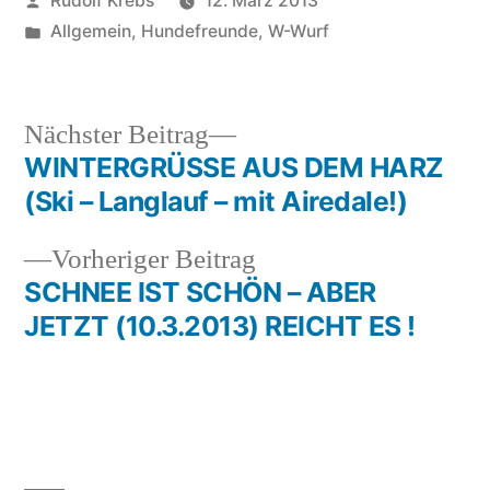
Rudolf Krebs
12. März 2013
von
Veröffentlicht
Allgemein
,
Hundefreunde
,
W-Wurf
in
Nächster
Nächster Beitrag
Beitrag:
WINTERGRÜSSE AUS DEM HARZ
Beitragsnavigation
(Ski – Langlauf – mit Airedale!)
Vorheriger
Vorheriger Beitrag
Beitrag:
SCHNEE IST SCHÖN – ABER
JETZT (10.3.2013) REICHT ES !