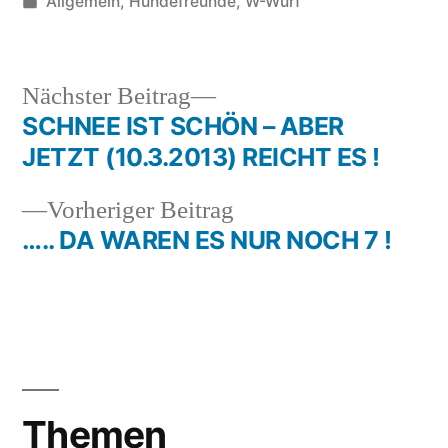
von
Veröffentlicht
Allgemein
,
Hundefreunde
,
W-Wurf
in
Nächster
Nächster Beitrag
Beitrag:
SCHNEE IST SCHÖN – ABER
Beitragsnavigation
JETZT (10.3.2013) REICHT ES !
Vorheriger
Vorheriger Beitrag
Beitrag:
….. DA WAREN ES NUR NOCH 7 !
Themen