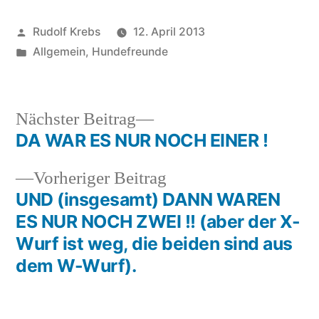
Veröffentlicht
Rudolf Krebs
12. April 2013
von
Veröffentlicht
Allgemein
,
Hundefreunde
in
Nächster
Nächster Beitrag
Beitrag:
DA WAR ES NUR NOCH EINER !
Beitragsnavigation
Vorheriger
Vorheriger Beitrag
Beitrag:
UND (insgesamt) DANN WAREN
ES NUR NOCH ZWEI !! (aber der X-
Wurf ist weg, die beiden sind aus
dem W-Wurf).