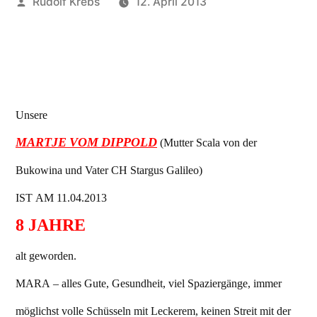
Veröffentlicht
Rudolf Krebs
12. April 2013
von
Unsere
MARTJE VOM DIPPOLD
(Mutter Scala von der
Bukowina und Vater CH Stargus Galileo)
IST AM 11.04.2013
8 JAHRE
alt geworden.
MARA – alles Gute, Gesundheit, viel Spaziergänge, immer
möglichst volle Schüsseln mit Leckerem, keinen Streit mit der