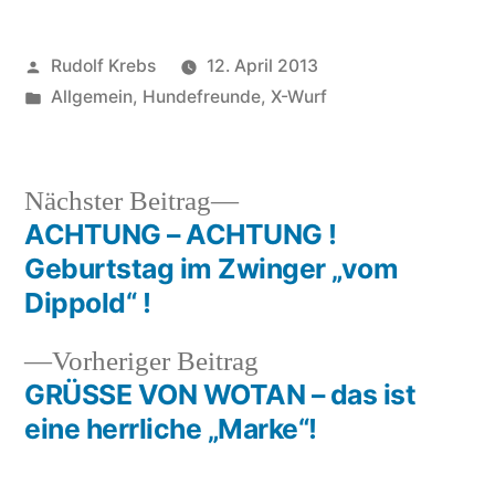
Veröffentlicht
Rudolf Krebs
12. April 2013
von
Veröffentlicht
Allgemein
,
Hundefreunde
,
X-Wurf
in
Nächster
Nächster Beitrag
Beitrag:
ACHTUNG – ACHTUNG !
Beitragsnavigation
Geburtstag im Zwinger „vom
Dippold“ !
Vorheriger
Vorheriger Beitrag
Beitrag:
GRÜSSE VON WOTAN – das ist
eine herrliche „Marke“!