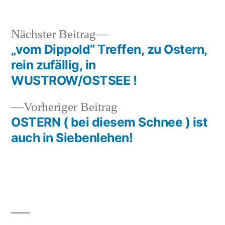
in
Nächster
Nächster Beitrag
Beitrag:
„vom Dippold“ Treffen, zu Ostern,
Beitragsnavigation
rein zufällig, in
WUSTROW/OSTSEE !
Vorheriger
Vorheriger Beitrag
Beitrag:
OSTERN ( bei diesem Schnee ) ist
auch in Siebenlehen!