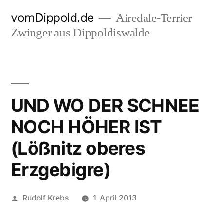
Zum
vomDippold.de
Airedale-Terrier
Inhalt
Zwinger aus Dippoldiswalde
springen
UND WO DER SCHNEE
NOCH HÖHER IST
(Lößnitz oberes
Erzgebigre)
Veröffentlicht
Rudolf Krebs
1. April 2013
von