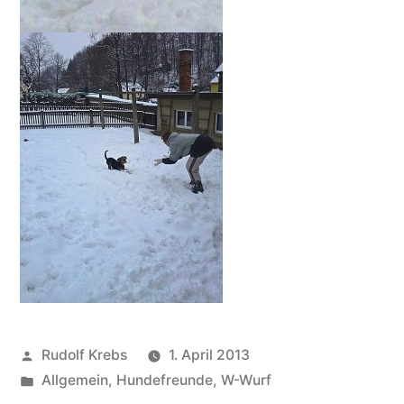
Veröffentlicht
Rudolf Krebs
1. April 2013
von
Veröffentlicht
Allgemein
,
Hundefreunde
,
W-Wurf