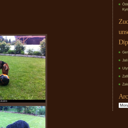
Öst
Kyn
Zuc
uns
Dip
Ger
Jal
Uly
Zaf
Zak
Arc
Archiv