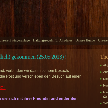
Unsere Zwingeranlage
Haltungsregeln für Airedales
Unsere Hunde
Unsere
lich) gekommen (25.05.2013) !
Th
All
nd, verbinden wir das mit einem Besuch.
Aus
 die Post und verschieben den Besuch auf einen
Die
Hun
G !
Mar
(2)
sie sich mit ihrer Freundin und entfernten
S-W