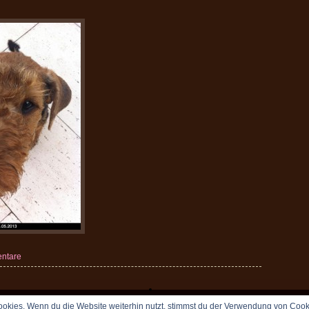
ntare
okies. Wenn du die Website weiterhin nutzt, stimmst du der Verwendung von Cook
Copyright © 2009 vomDippold.de. All rights reserved.