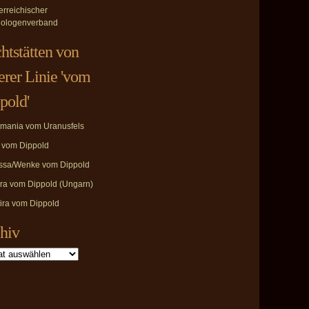
erreichischer
ologenverband
htstätten von
erer Linie 'vom
pold'
mania vom Uranusfels
i vom Dippold
ssa/Wenke vom Dippold
ira vom Dippold (Ungarn)
ira vom Dippold
hiv