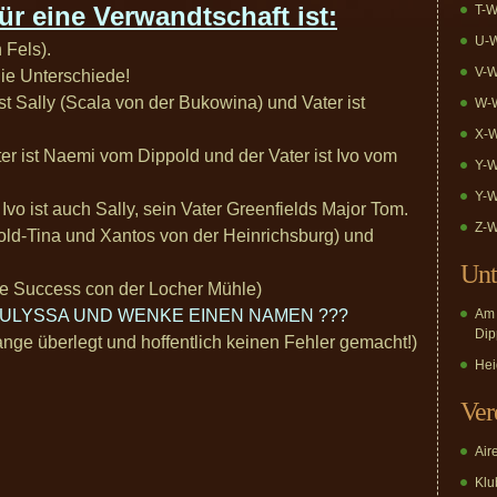
ür eine Verwandtschaft ist:
T-W
U-W
 Fels).
V-W
 die Unterschiede!
st Sally (Scala von der Bukowina) und Vater ist
W-W
X-W
r ist Naemi vom Dippold und der Vater ist Ivo vom
Y-W
Y-W
vo ist auch Sally, sein Vater Greenfields Major Tom.
Z-W
old-Tina und Xantos von der Heinrichsburg) und
Unt
ite Success con der Locher Mühle)
 ULYSSA UND WENKE EINEN NAMEN ???
Am 
Dip
lange überlegt und hoffentlich keinen Fehler gemacht!)
Hei
Ver
Air
Klub