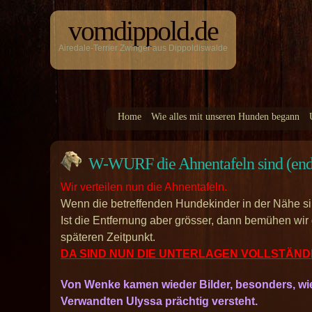
vomdippold.de
Airedale-Terrier Zwinger aus Dippoldiswalde
Home
Wie alles mit unseren Hunden begann
W-WURF die Ahnentafeln sind (end
Wir verteilen nun die Ahnentafeln.
Wenn die betreffenden Hundekinder in der Nähe si
Ist die Entfernung aber grösser, dann bemühen wir
späteren Zeitpunkt.
DA SIND NUN DIE UNTERLAGEN VOLLSTÄNDI
Von Wenke kamen wieder Bilder, besonders, wie 
Verwandten Ulyssa prächtig versteht.