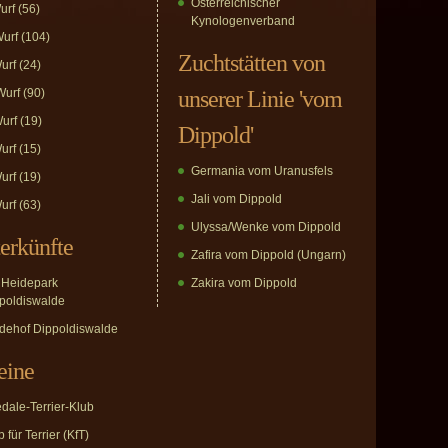
Österreichischer
urf
(56)
Kynologenverband
urf
(104)
Zuchtstätten von
urf
(24)
urf
(90)
unserer Linie 'vom
urf
(19)
Dippold'
urf
(15)
Germania vom Uranusfels
urf
(19)
Jali vom Dippold
urf
(63)
Ulyssa/Wenke vom Dippold
erkünfte
Zafira vom Dippold (Ungarn)
Heidepark
Zakira vom Dippold
poldiswalde
dehof Dippoldiswalde
eine
edale-Terrier-Klub
 für Terrier (KfT)