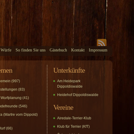
 Würfe
So finden Sie uns
Gästebuch
Kontakt
Impressum
emen
Unterkünfte
gemein
(997)
Am Heidepark
Dippoldiswalde
stellungen
(83)
Heidehof Dippoldiswalde
 Wurfplanung
(41)
Vereine
defreunde
(546)
a (Martre vom Dippold)
Airedale-Terrier-Klub
Klub für Terrier (KfT)
urf
(66)