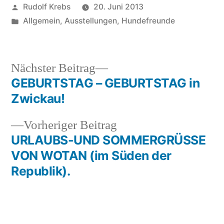
Veröffentlicht
Rudolf Krebs
20. Juni 2013
von
Veröffentlicht
Allgemein
,
Ausstellungen
,
Hundefreunde
in
Nächster
Nächster Beitrag
Beitrag:
GEBURTSTAG – GEBURTSTAG in
Beitragsnavigation
Zwickau!
Vorheriger
Vorheriger Beitrag
Beitrag:
URLAUBS-UND SOMMERGRÜSSE
VON WOTAN (im Süden der
Republik).