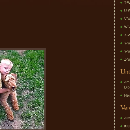
T-W
U-W
V-W
W-W
X-W
Y-W
Y-W
Z-W
Unt
Am 
Dip
Hei
Ver
Air
Klub