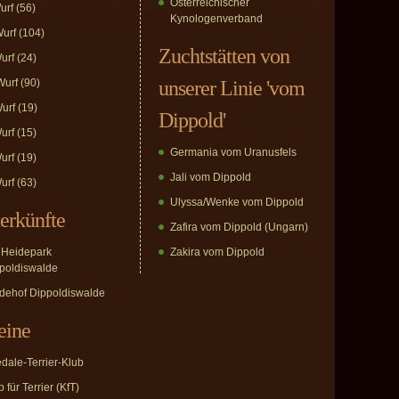
Österreichischer
urf
(56)
Kynologenverband
urf
(104)
Zuchtstätten von
urf
(24)
urf
(90)
unserer Linie 'vom
urf
(19)
Dippold'
urf
(15)
Germania vom Uranusfels
urf
(19)
Jali vom Dippold
urf
(63)
Ulyssa/Wenke vom Dippold
erkünfte
Zafira vom Dippold (Ungarn)
Heidepark
Zakira vom Dippold
poldiswalde
dehof Dippoldiswalde
eine
edale-Terrier-Klub
 für Terrier (KfT)