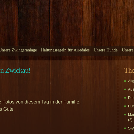
Unsere Zwingeranlage
Haltungsregeln für Airedales
Unsere Hunde
Unsere
n Zwickau!
Th
All
Aus
Die
 Fotos von diesem Tag in der Familie.
Hun
s Gute.
Mar
(2)
S-W