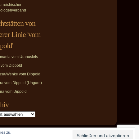
erreichischer
ologenverband
htstätten von
erer Linie 'vom
pold'
mania vom Uranusfels
i vom Dippold
ssa/Wenke vom Dippold
ira vom Dippold (Ungarn)
ira vom Dippold
hiv
ies zu.