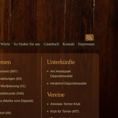
 Würfe
So finden Sie uns
Gästebuch
Kontakt
Impressum
emen
Unterkünfte
gemein
(997)
Am Heidepark
Dippoldiswalde
stellungen
(83)
Heidehof Dippoldiswalde
 Wurfplanung
(41)
Vereine
defreunde
(546)
a (Martre vom Dippold)
Airedale-Terrier-Klub
Klub für Terrier (KfT)
urf
(66)