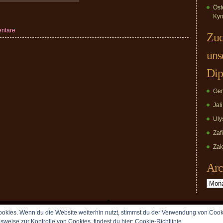
Öst
Kyn
ntare
Zuc
uns
Dip
Ger
Jal
Uly
Zaf
Zak
Arc
Archiv
okies. Wenn du die Website weiterhin nutzt, stimmst du der Verwendung von Cook
Copyright © 2009 vomDippold.de. All rights reserved.
lsweise zur Kontrolle von Cookies, findest du hier:
Cookie-Richtlinie