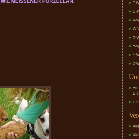
S WIE MEISSENER PORZELLAN.
T-W
U-W
V-W
W-W
X-W
Y-W
Y-W
Z-W
Unt
Am 
Dip
Hei
Ver
Air
Klub