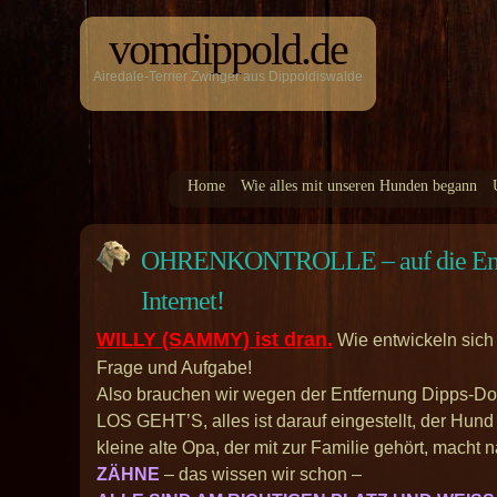
vomdippold.de
Airedale-Terrier Zwinger aus Dippoldiswalde
Home
Wie alles mit unseren Hunden begann
OHRENKONTROLLE – auf die En
Internet!
WILLY (SAMMY) ist dran.
Wie entwickeln sich
Frage und Aufgabe!
Also brauchen wir wegen der Entfernung Dipps-Dor
LOS GEHT’S, alles ist darauf eingestellt, der Hun
kleine alte Opa, der mit zur Familie gehört, macht na
ZÄHNE
– das wissen wir schon –