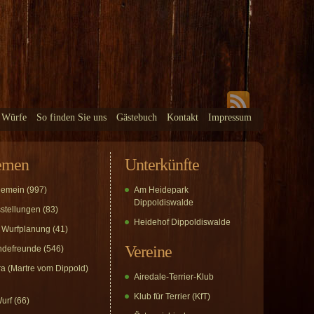
 Würfe
So finden Sie uns
Gästebuch
Kontakt
Impressum
emen
Unterkünfte
gemein
(997)
Am Heidepark
Dippoldiswalde
stellungen
(83)
Heidehof Dippoldiswalde
 Wurfplanung
(41)
Vereine
defreunde
(546)
a (Martre vom Dippold)
Airedale-Terrier-Klub
Klub für Terrier (KfT)
urf
(66)