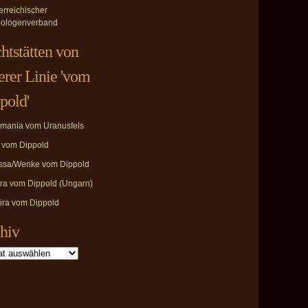
erreichischer
ologenverband
htstätten von
erer Linie 'vom
pold'
mania vom Uranusfels
i vom Dippold
ssa/Wenke vom Dippold
ira vom Dippold (Ungarn)
ira vom Dippold
hiv