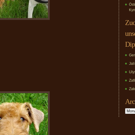
Öst
Kyn
Zuc
uns
Dip
Ger
Jal
Uly
Zaf
Zak
Arc
Archiv