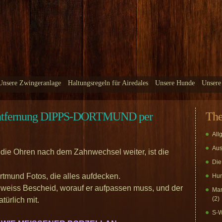
Unsere Zwingeranlage
Haltungsregeln für Airedales
Unsere Hunde
Unsere
tfernung DIPPS-DORTMUND per
Th
All
Aus
 die Ohren nach dem Zahnwechsel weiter, ist die
Die
tmund Fotos, die alles aufdecken.
Hun
d weiss Bescheid, worauf er aufpassen muss, und der
Mar
(2)
türlich mit.
S-W