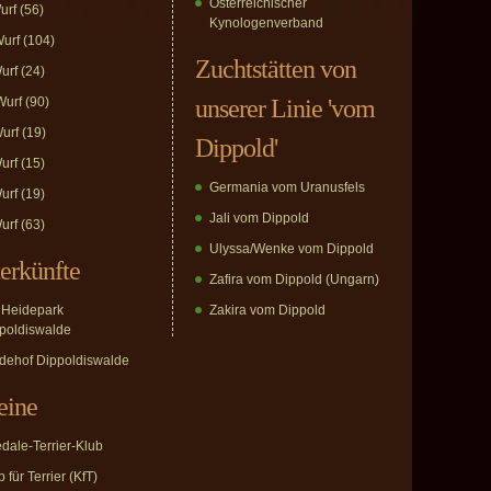
Österreichischer
urf
(56)
Kynologenverband
urf
(104)
Zuchtstätten von
urf
(24)
urf
(90)
unserer Linie 'vom
urf
(19)
Dippold'
urf
(15)
Germania vom Uranusfels
urf
(19)
Jali vom Dippold
urf
(63)
Ulyssa/Wenke vom Dippold
erkünfte
Zafira vom Dippold (Ungarn)
Heidepark
Zakira vom Dippold
poldiswalde
dehof Dippoldiswalde
eine
edale-Terrier-Klub
 für Terrier (KfT)