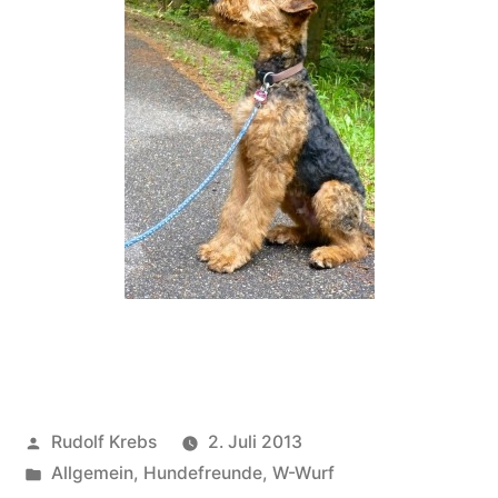
Veröffentlicht
Rudolf Krebs
2. Juli 2013
von
Veröffentlicht
Allgemein
,
Hundefreunde
,
W-Wurf