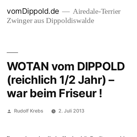
Zum
vomDippold.de
Airedale-Terrier
Inhalt
Zwinger aus Dippoldiswalde
springen
WOTAN vom DIPPOLD
(reichlich 1/2 Jahr) –
war beim Friseur !
Veröffentlicht
Rudolf Krebs
2. Juli 2013
von