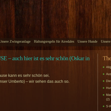
Unsere Zwingeranlage
Haltungsregeln für Airedales
Unsere Hunde
Unsere
ch hier ist es sehr schön (Oskar in
Th
All
Aus
use kann es sehr schön sei.
nser Umberto) – wir sehen das auch so.
Die
Hun
Mar
(2)
S-W