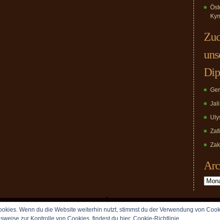
Öst
Kyn
Zuc
uns
Dip
Ger
Jal
Uly
Zaf
Zak
Arc
Archiv
okies. Wenn du die Website weiterhin nutzt, stimmst du der Verwendung von Cook
Copyright © 2009 vomDippold.de. All rights reserved.
lsweise zur Kontrolle von Cookies, findest du hier:
Cookie-Richtlinie