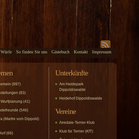
 Würfe
So finden Sie uns
Gästebuch
Kontakt
Impressum
emen
Unterkünfte
gemein
(997)
Am Heidepark
Dippoldiswalde
stellungen
(83)
Heidehof Dippoldiswalde
 Wurfplanung
(41)
Vereine
defreunde
(546)
a (Martre vom Dippold)
Airedale-Terrier-Klub
Klub für Terrier (KfT)
urf
(66)