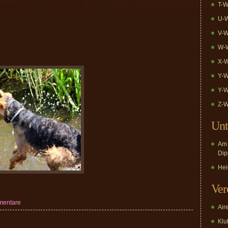
T-W
U-W
V-W
W-W
X-W
Y-W
Y-W
Z-W
Unt
Am 
Dip
Hei
Ver
mentare
Air
Klub