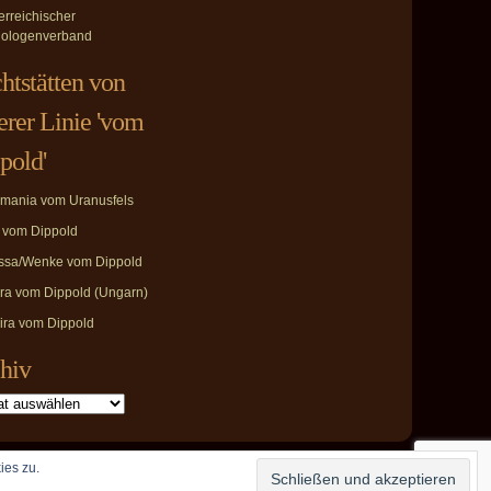
erreichischer
ologenverband
htstätten von
erer Linie 'vom
pold'
mania vom Uranusfels
i vom Dippold
ssa/Wenke vom Dippold
ira vom Dippold (Ungarn)
ira vom Dippold
hiv
ies zu.