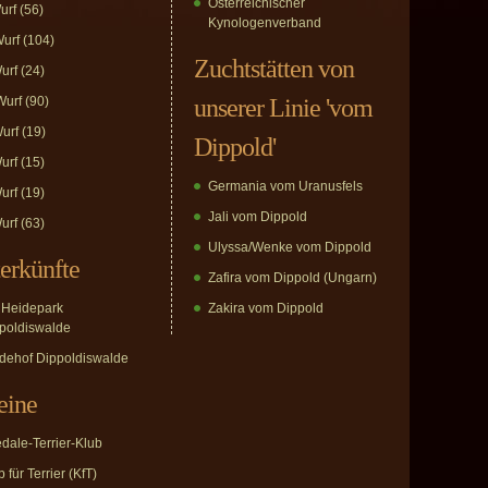
Österreichischer
urf
(56)
Kynologenverband
urf
(104)
Zuchtstätten von
urf
(24)
urf
(90)
unserer Linie 'vom
urf
(19)
Dippold'
urf
(15)
Germania vom Uranusfels
urf
(19)
Jali vom Dippold
urf
(63)
Ulyssa/Wenke vom Dippold
erkünfte
Zafira vom Dippold (Ungarn)
Heidepark
Zakira vom Dippold
poldiswalde
dehof Dippoldiswalde
eine
edale-Terrier-Klub
 für Terrier (KfT)