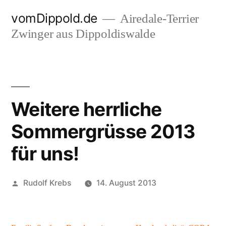
Zum
vomDippold.de
Airedale-Terrier
Inhalt
Zwinger aus Dippoldiswalde
springen
Weitere herrliche
Sommergrüsse 2013
für uns!
Veröffentlicht
Rudolf Krebs
14. August 2013
von