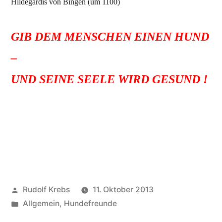
Hildegardis von Bingen (um 1100)
GIB DEM MENSCHEN EINEN HUND
–
UND SEINE SEELE WIRD GESUND !
Da steckt so viel Wahres dahinter. Wir kennen so viele
Menschen, die das bestätigen können. Wir selbst auch.
Veröffentlicht
Rudolf Krebs
11. Oktober 2013
von
Veröffentlicht
Allgemein
,
Hundefreunde
in