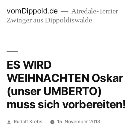
Zum
vomDippold.de
Airedale-Terrier
Inhalt
Zwinger aus Dippoldiswalde
springen
ES WIRD
WEIHNACHTEN Oskar
(unser UMBERTO)
muss sich vorbereiten!
Veröffentlicht
Rudolf Krebs
15. November 2013
von