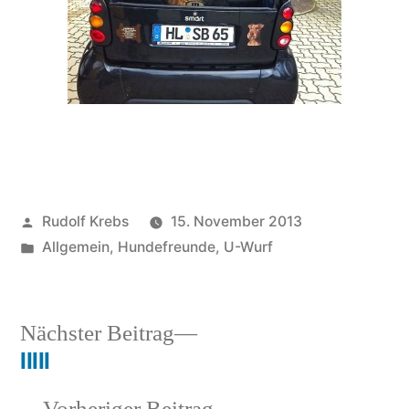
Veröffentlicht
Rudolf Krebs
15. November 2013
von
Veröffentlicht
Allgemein
,
Hundefreunde
,
U-Wurf
in
Nächster
Nächster Beitrag
Beitrag:
lllll
Beitragsnavigation
Vorheriger