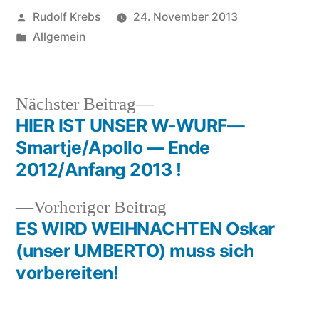
Veröffentlicht
Rudolf Krebs
24. November 2013
von
Veröffentlicht
Allgemein
in
Nächster
Nächster Beitrag
Beitrag:
HIER IST UNSER W-WURF—
Beitragsnavigation
Smartje/Apollo — Ende
2012/Anfang 2013 !
Vorheriger
Vorheriger Beitrag
Beitrag:
ES WIRD WEIHNACHTEN Oskar
(unser UMBERTO) muss sich
vorbereiten!