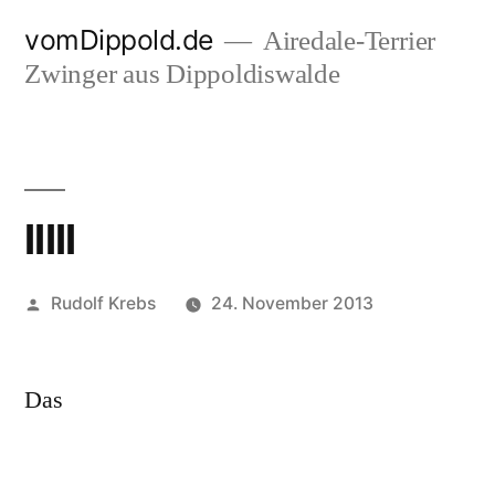
Zum
vomDippold.de
Airedale-Terrier
Inhalt
Zwinger aus Dippoldiswalde
springen
lllll
Veröffentlicht
Rudolf Krebs
24. November 2013
von
Das