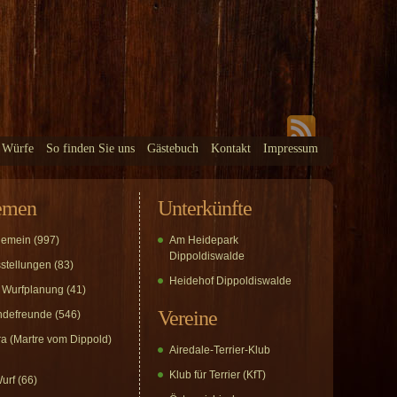
 Würfe
So finden Sie uns
Gästebuch
Kontakt
Impressum
emen
Unterkünfte
gemein
(997)
Am Heidepark
Dippoldiswalde
stellungen
(83)
Heidehof Dippoldiswalde
 Wurfplanung
(41)
Vereine
defreunde
(546)
a (Martre vom Dippold)
Airedale-Terrier-Klub
Klub für Terrier (KfT)
urf
(66)