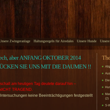
Unsere Zwingeranlage
Haltungsregeln für Airedales
Unsere Hunde
Unsere
l Pech, aber ANFANG OKTOBER 2014
Th
KEN SIE UNS MIT DIE DAUMEN !!
All
Aus
Die
schall am heutigen Tag deutete darauf hin –
Hun
 NICHT TRAGEND.
Mar
Untersuchungen keine Beeinträchtigungen festgestellt
(2)
S-W