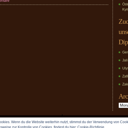
entare
Öst
Kyn
Zuc
uns
Dip
Ger
Jal
Uly
Zaf
Zak
Arc
Archiv
okies. Wenn du die Website weiterhin nutzt, stimmst du der Verwendung von Cook
Copyright © 2009 vomDippold.de. All rights reserved.
lsweise zur Kontrolle von Cookies, findest du hier:
Cookie-Richtlinie