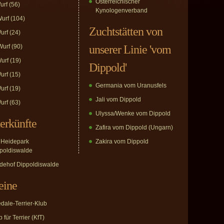
Österreichischer
urf
(56)
Kynologenverband
urf
(104)
Zuchtstätten von
urf
(24)
urf
(90)
unserer Linie 'vom
urf
(19)
Dippold'
urf
(15)
Germania vom Uranusfels
urf
(19)
Jali vom Dippold
urf
(63)
Ulyssa/Wenke vom Dippold
erkünfte
Zafira vom Dippold (Ungarn)
Heidepark
Zakira vom Dippold
poldiswalde
dehof Dippoldiswalde
eine
edale-Terrier-Klub
 für Terrier (KfT)