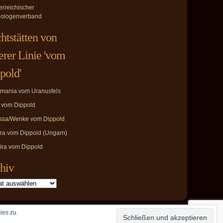
erreichischer
ologenverband
htstätten von
erer Linie 'vom
pold'
mania vom Uranusfels
i vom Dippold
ssa/Wenke vom Dippold
ira vom Dippold (Ungarn)
ira vom Dippold
hiv
ies zu.