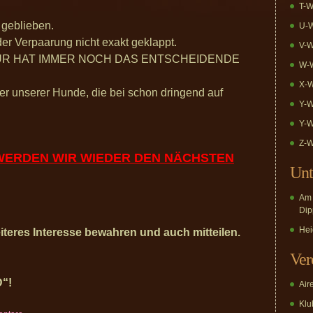
T-W
 geblieben.
U-W
der Verpaarung nicht exakt geklappt.
V-W
TUR HAT IMMER NOCH DAS ENTSCHEIDENDE
W-W
X-W
ber unserer Hunde, die bei schon dringend auf
Y-W
Y-W
Z-W
 WERDEN WIR WIEDER DEN NÄCHSTEN
Unt
Am 
Dip
Hei
iteres Interesse bewahren und auch mitteilen.
Ver
D“!
Air
Klub