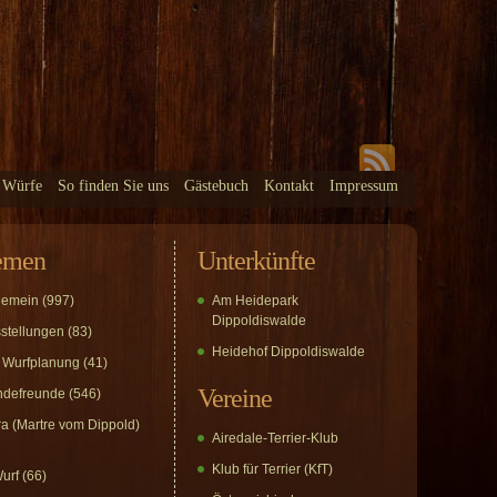
 Würfe
So finden Sie uns
Gästebuch
Kontakt
Impressum
emen
Unterkünfte
gemein
(997)
Am Heidepark
Dippoldiswalde
stellungen
(83)
Heidehof Dippoldiswalde
 Wurfplanung
(41)
Vereine
defreunde
(546)
a (Martre vom Dippold)
Airedale-Terrier-Klub
Klub für Terrier (KfT)
urf
(66)