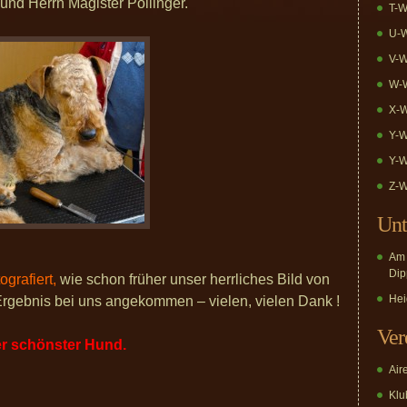
und Herrn Magister Pöllinger.
T-W
U-W
V-W
W-W
X-W
Y-W
Y-W
Z-W
Unt
Am 
Dip
ografiert,
wie schon früher unser herrliches Bild von
Hei
 Ergebnis bei uns angekommen – vielen, vielen Dank !
Ver
r schönster Hund.
Air
Klub