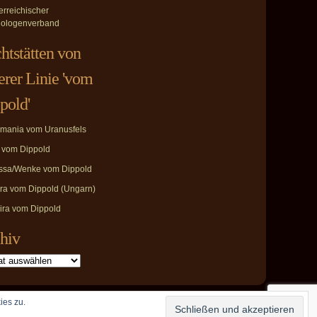
erreichischer
ologenverband
htstätten von
erer Linie 'vom
pold'
mania vom Uranusfels
i vom Dippold
ssa/Wenke vom Dippold
ira vom Dippold (Ungarn)
ira vom Dippold
hiv
ies zu.