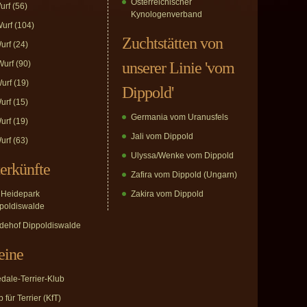
Österreichischer
urf
(56)
Kynologenverband
urf
(104)
Zuchtstätten von
urf
(24)
urf
(90)
unserer Linie 'vom
urf
(19)
Dippold'
urf
(15)
Germania vom Uranusfels
urf
(19)
Jali vom Dippold
urf
(63)
Ulyssa/Wenke vom Dippold
erkünfte
Zafira vom Dippold (Ungarn)
Heidepark
Zakira vom Dippold
poldiswalde
dehof Dippoldiswalde
eine
edale-Terrier-Klub
 für Terrier (KfT)