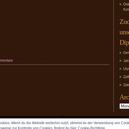
Öst
Kyn
Zuc
uns
Dip
Ger
mentare
Jal
Uly
Zaf
Zak
Arc
Archiv
okies. Wenn du die Website weiterhin nutzt, stimmst du der Verwendung von Cook
Copyright © 2009 vomDippold.de. All rights reserved.
lsweise zur Kontrolle von Cookies, findest du hier:
Cookie-Richtlinie