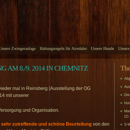
Unsere Zwingeranlage
Haltungsregeln für Airedales
Unsere Hunde
Unsere
AM 8./9. 2014 IN CHEMNITZ
Th
All
Aus
wieder mal in Reinsberg (Ausstellung der OG
14 mit unserer
Die
Hun
 Versorgung und Organisation.
Mar
(2)
sehr zutreffende und schöne Beurteilung
von den
S-W