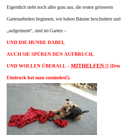
Eigentlich sieht noch alles grau aus, die ersten grösseren
Gartenarbeiten beginnen, wir haben Bäume beschnitten und
„aufgeräumt“, sind im Garten –
UND DIE HUNDE DABEI,
AUCH SIE SPÜREN DEN AUFBRUCH,
MITHELFEN !!
UND WOLLEN ÜBERALL –
(Den
Eindruck hat man zumindest!).