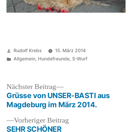
Veröffentlicht
Rudolf Krebs
15. März 2014
von
Veröffentlicht
Allgemein
,
Hundefreunde
,
S-Wurf
in
Nächster
Nächster Beitrag
Beitrag:
Grüsse von UNSER-BASTI aus
Beitragsnavigation
Magdeburg im März 2014.
Vorheriger
Vorheriger Beitrag
Beitrag:
SEHR SCHÖNER