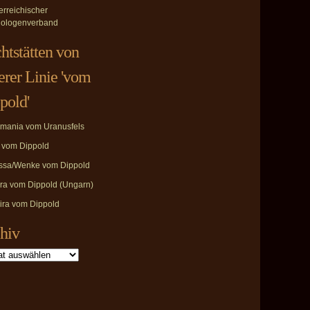
erreichischer
ologenverband
htstätten von
erer Linie 'vom
pold'
mania vom Uranusfels
i vom Dippold
ssa/Wenke vom Dippold
ira vom Dippold (Ungarn)
ira vom Dippold
hiv