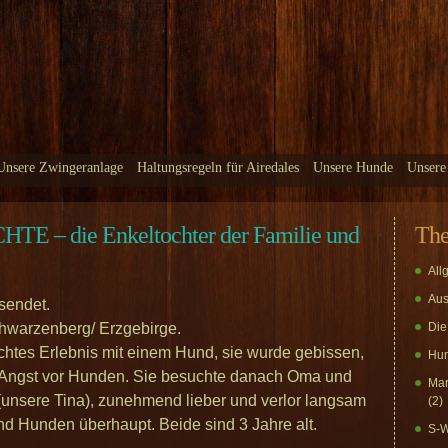
Unsere Zwingeranlage
Haltungsregeln für Airedales
Unsere Hunde
Unsere
– die Enkeltochter der Familie und
Th
All
Aus
esendet.
Schwarzenberg/ Erzgebirge.
Die
chtes Erlebnis mit einem Hund, sie wurde gebissen,
Hun
e Angst vor Hunden. Sie besuchte danach Oma und
Mar
(unsere Tina), zunehmend lieber und verlor langsam
(2)
nd Hunden überhaupt. Beide sind 3 Jahre alt.
S-W