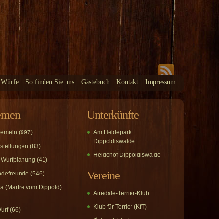
 Würfe
So finden Sie uns
Gästebuch
Kontakt
Impressum
emen
Unterkünfte
gemein
(997)
Am Heidepark
Dippoldiswalde
stellungen
(83)
Heidehof Dippoldiswalde
 Wurfplanung
(41)
Vereine
defreunde
(546)
a (Martre vom Dippold)
Airedale-Terrier-Klub
Klub für Terrier (KfT)
urf
(66)