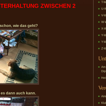
T-W
NTERHALTUNG ZWISCHEN 2
U-W
V-W
W-W
h schon, wie das geht?
X-W
Y-W
Y-W
Z-W
Unt
Am 
Dip
Hei
Ver
ch es dann auch kann.
Air
Klub