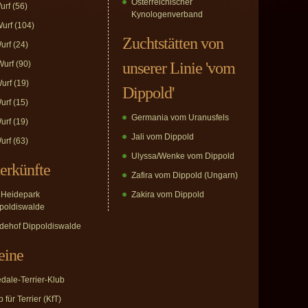
Österreichischer
urf
(56)
Kynologenverband
urf
(104)
Zuchtstätten von
urf
(24)
urf
(90)
unserer Linie 'vom
urf
(19)
Dippold'
urf
(15)
Germania vom Uranusfels
urf
(19)
Jali vom Dippold
urf
(63)
Ulyssa/Wenke vom Dippold
erkünfte
Zafira vom Dippold (Ungarn)
Heidepark
Zakira vom Dippold
poldiswalde
dehof Dippoldiswalde
eine
edale-Terrier-Klub
 für Terrier (KfT)