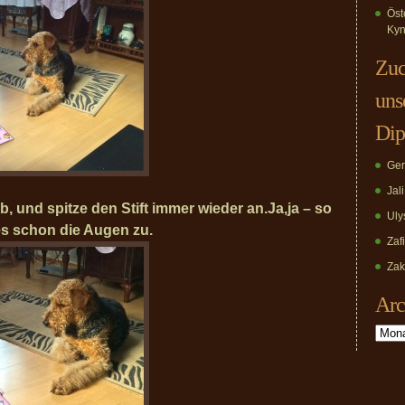
Öst
Kyn
Zuc
uns
Dip
Ger
Jal
ab, und spitze den Stift immer wieder an.
Ja,ja – so
Uly
 es schon die Augen zu.
Zaf
Zak
Arc
Archiv