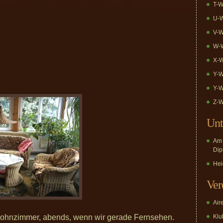
T-W
U-W
V-W
W-W
X-W
Y-W
Y-W
Z-W
Unt
Am 
Dip
Hei
Ver
Air
ohnzimmer, abends, wenn wir gerade Fernsehen.
Klub