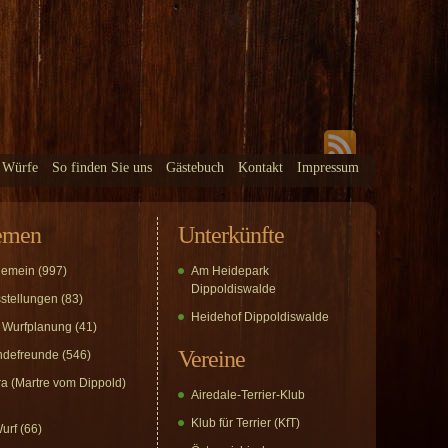
 Würfe
So finden Sie uns
Gästebuch
Kontakt
Impressum
emen
Unterkünfte
gemein
(997)
Am Heidepark
Dippoldiswalde
stellungen
(83)
Heidehof Dippoldiswalde
 Wurfplanung
(41)
Vereine
defreunde
(546)
a (Martre vom Dippold)
Airedale-Terrier-Klub
Klub für Terrier (KfT)
urf
(66)