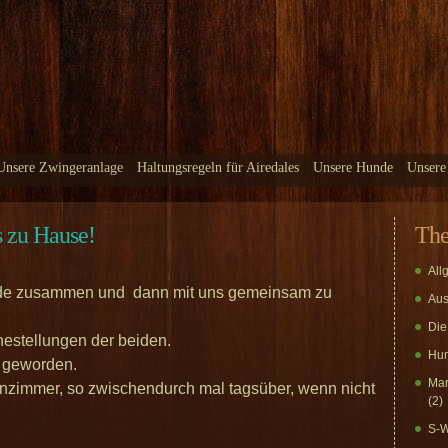
Unsere Zwingeranlage
Haltungsregeln für Airedales
Unsere Hunde
Unsere
s zu Hause!
Th
All
 beide zusammen und dann mit uns gemeinsam zu
Aus
Die
hestellungen der beiden.
Hun
it geworden.
Mar
zimmer, so zwischendurch mal tagsüber, wenn nicht
(2)
S-W