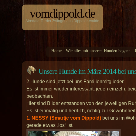
vomdippold.de
Airedale-Terrier Zwinger aus Dippoldiswalde
Home
Wie alles mit unseren Hunden begann
Unsere Hunde im März 2014 bei un
2 Hunde sind jetzt bei uns Familienmitglieder.
Es ist immer wieder interessant, jeden einzeln,
beobachten.
Hier sind Bilder entstanden von den jeweiligen Ru
Es ist einmalig und herrlich, richtig zur Gewohnhe
1. NESSY (Smartje vom Dippold)
bei uns im Wohn
gerade etwas „los“ ist.