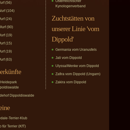
Österreichischer
urf
(56)
Kynologenverband
urf
(104)
Zuchtstätten von
urf
(24)
urf
(90)
unserer Linie 'vom
urf
(19)
Dippold'
urf
(15)
Germania vom Uranusfels
urf
(19)
Jali vom Dippold
urf
(63)
Ulyssa/Wenke vom Dippold
erkünfte
Zafira vom Dippold (Ungarn)
Heidepark
Zakira vom Dippold
poldiswalde
dehof Dippoldiswalde
eine
edale-Terrier-Klub
 für Terrier (KfT)