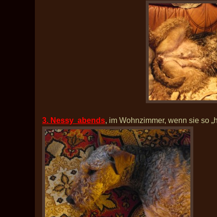
3. Nessy abends
, im Wohnzimmer, wenn sie so „h