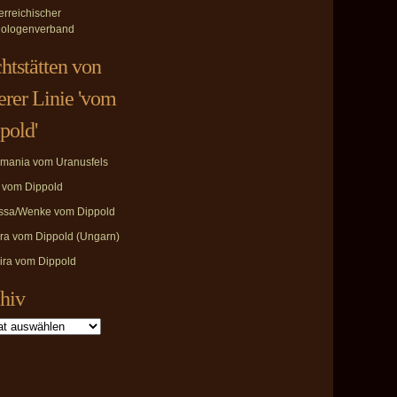
erreichischer
ologenverband
htstätten von
erer Linie 'vom
pold'
mania vom Uranusfels
i vom Dippold
ssa/Wenke vom Dippold
ira vom Dippold (Ungarn)
ira vom Dippold
hiv