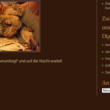
Öst
Kyn
Zuc
uns
Dip
Ger
Jal
Uly
erumliegt“ und auf die Nacht wartet!
Zaf
Zak
Arc
Archiv