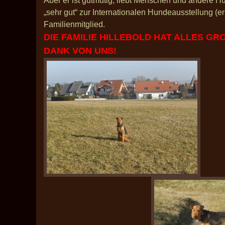
Aber er ist gutmütig, liebt Menschen und andere H
„sehr gut“ zur Internationalen Hundeausstellung (er
Familienmitglied.
DIE FAMILIE HILLEBOLD HAT ALLES G
DANK VON UNS!