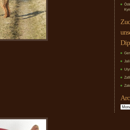
Öst
Kyn
Zuc
uns
Dip
Ger
Jal
Uly
Zaf
Zak
Arc
Archiv