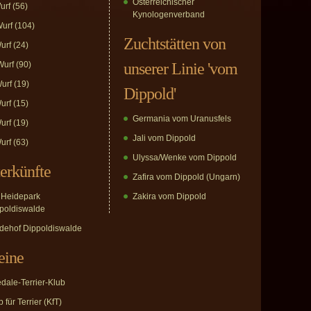
Österreichischer
urf
(56)
Kynologenverband
urf
(104)
Zuchtstätten von
urf
(24)
urf
(90)
unserer Linie 'vom
urf
(19)
Dippold'
urf
(15)
Germania vom Uranusfels
urf
(19)
Jali vom Dippold
urf
(63)
Ulyssa/Wenke vom Dippold
erkünfte
Zafira vom Dippold (Ungarn)
Heidepark
Zakira vom Dippold
poldiswalde
dehof Dippoldiswalde
eine
edale-Terrier-Klub
 für Terrier (KfT)