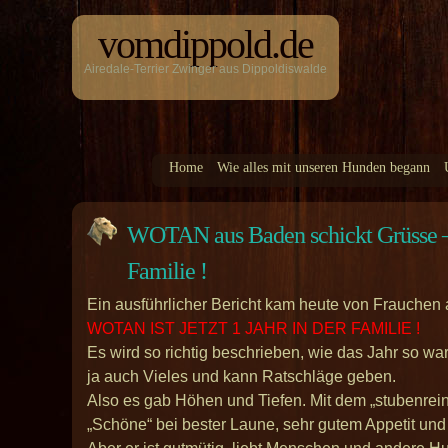
vomdippold.de
Airedale-Terrier Zwinger aus Dippoldiswalde
Home
Wie alles mit unseren Hunden begann
WOTAN aus Baden schickt Grüsse – er
Familie !
Ein ausführlicher Bericht kam heute von Frauchen 
WOTAN IST JETZT 1 JAHR IN DER FAMILIE !
Es wird so richtig beschrieben, wie das Jahr so wa
ja auch Vieles und kann Ratschläge geben.
Also es gab Höhen und Tiefen. Mit dem „stubenrei
„Schöne“ bei bester Laune, sehr gutem Appetit und