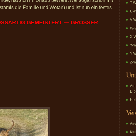
unde, hat sich im Urlaub bewährt war sogar schon mit
T-W
stamls die Familie und Wotan) und ist nun ein festes
U-W
V-W
ROSSARTIG GEMEISTERT — GROSSER
W-W
X-W
Y-W
Y-W
Z-W
Unt
Am 
Dip
Hei
Ver
Air
Klub