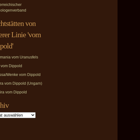
erreichischer
ologenverband
htstätten von
erer Linie 'vom
pold'
mania vom Uranusfels
i vom Dippold
ssa/Wenke vom Dippold
ira vom Dippold (Ungarn)
ira vom Dippold
hiv