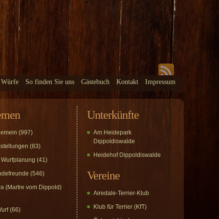
 Würfe
So finden Sie uns
Gästebuch
Kontakt
Impressum
emen
Unterkünfte
gemein
(997)
Am Heidepark
Dippoldiswalde
stellungen
(83)
Heidehof Dippoldiswalde
 Wurfplanung
(41)
Vereine
defreunde
(546)
a (Martre vom Dippold)
Airedale-Terrier-Klub
Klub für Terrier (KfT)
urf
(66)