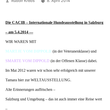
Veröffentlicht
Rudolf Krebs
8. April 2014
von
Die CACIB – Internationale Hundeausstellung in Salzburg
– am 5.4.2014 —
WIR WAREN MIT
MARTJE VOM DIPPOLD
(in der Veteranenklasse) und
SMARTE VOM DIPPOLD
(in der Offenen Klasse) dabei.
Im Mai 2012 waren wir schon sehr erfolgreich mit unserer
Tamara hier zur WELTAUSSTELLUNG.
Alte Erinnerungen auffrischen –
Salzburg und Umgebung – das ist auch immer eine Reise wert
–