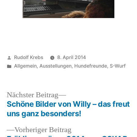
Veröffentlicht
Rudolf Krebs
8. April 2014
von
Veröffentlicht
Allgemein
,
Ausstellungen
,
Hundefreunde
,
S-Wurf
in
Nächster
Nächster Beitrag
Beitrag:
Schöne Bilder von Willy – das freut
Beitragsnavigation
uns ganz besonders!
Vorheriger
Vorheriger Beitrag