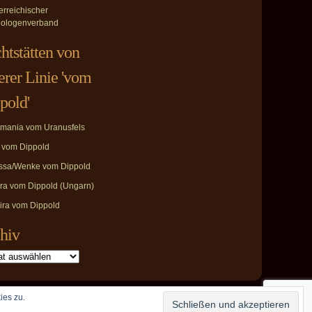
erreichischer
ologenverband
htstätten von
erer Linie 'vom
pold'
mania vom Uranusfels
i vom Dippold
ssa/Wenke vom Dippold
ira vom Dippold (Ungarn)
ira vom Dippold
hiv
ies zu.