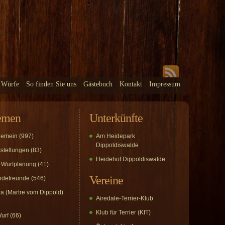
 Würfe
So finden Sie uns
Gästebuch
Kontakt
Impressum
emen
Unterkünfte
gemein
(997)
Am Heidepark
Dippoldiswalde
stellungen
(83)
Heidehof Dippoldiswalde
 Wurfplanung
(41)
Vereine
defreunde
(546)
a (Martre vom Dippold)
Airedale-Terrier-Klub
Klub für Terrier (KfT)
urf
(66)