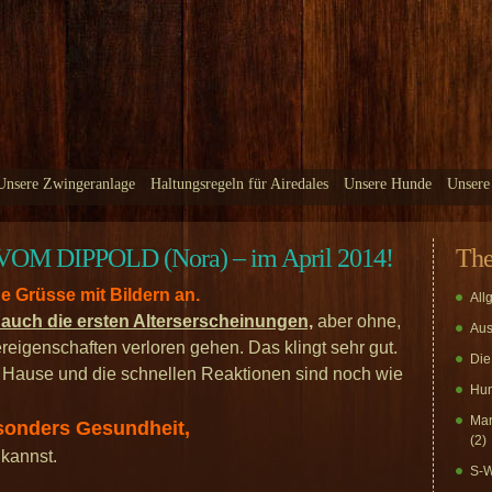
Unsere Zwingeranlage
Haltungsregeln für Airedales
Unsere Hunde
Unsere
 DIPPOLD (Nora) – im April 2014!
Th
 Grüsse mit Bildern an.
All
n auch die ersten Alterserscheinungen,
aber ohne,
Aus
ereigenschaften verloren gehen. Das klingt sehr gut.
Die
Hause und die schnellen Reaktionen sind noch wie
Hun
Mar
esonders Gesundheit,
(2)
 kannst.
S-W