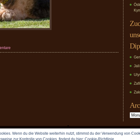
Öst
Kyn
Zuc
uns
Dip
entare
Ger
Jal
Uly
Zaf
Zak
Arc
Archiv
okies. Wenn du die Website weiterhin nutzt, stimmst du der Verwendung von Cook
Copyright © 2009 vomDippold.de. All rights reserved.
lsweise zur Kontrolle von Cookies, findest du hier:
Cookie-Richtlinie