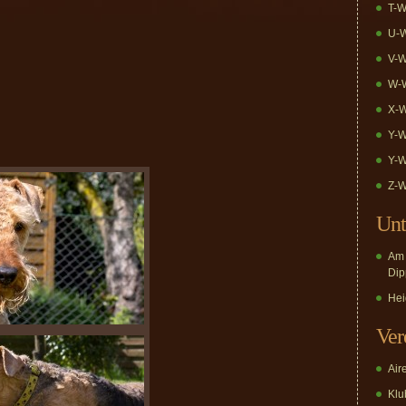
T-W
U-W
V-W
W-W
X-W
Y-W
Y-W
Z-W
Unt
Am 
Dip
Hei
Ver
Air
Klub