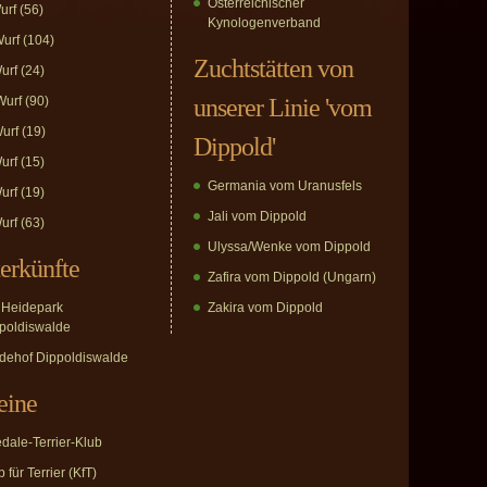
Österreichischer
urf
(56)
Kynologenverband
urf
(104)
Zuchtstätten von
urf
(24)
urf
(90)
unserer Linie 'vom
urf
(19)
Dippold'
urf
(15)
Germania vom Uranusfels
urf
(19)
Jali vom Dippold
urf
(63)
Ulyssa/Wenke vom Dippold
erkünfte
Zafira vom Dippold (Ungarn)
Heidepark
Zakira vom Dippold
poldiswalde
dehof Dippoldiswalde
eine
edale-Terrier-Klub
 für Terrier (KfT)