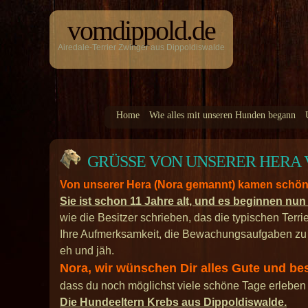
vomdippold.de
Airedale-Terrier Zwinger aus Dippoldiswalde
Home
Wie alles mit unseren Hunden begann
GRÜSSE VON UNSERER HERA VOM
Von unserer Hera (Nora gemannt) kamen schöne
Sie ist schon 11 Jahre alt, und es beginnen nu
wie die Besitzer schrieben, das die typischen Terri
Ihre Aufmerksamkeit, die Bewachungsaufgaben zu 
eh und jäh.
Nora, wir wünschen Dir alles Gute und b
dass du noch möglichst viele schöne Tage erleben
Die Hundeeltern Krebs aus Dippoldiswalde.