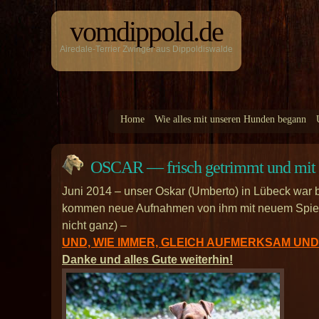
vomdippold.de
Airedale-Terrier Zwinger aus Dippoldiswalde
Home
Wie alles mit unseren Hunden begann
OSCAR — frisch getrimmt und mit 
Juni 2014 – unser Oskar (Umberto) in Lübeck war b
kommen neue Aufnahmen von ihm mit neuem Spielze
nicht ganz) –
UND, WIE IMMER, GLEICH AUFMERKSAM UND 
Danke und alles Gute weiterhin!