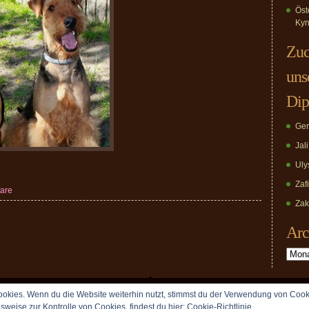
Öst
Kyn
Zuc
uns
Dip
Ger
Jal
Uly
Zaf
are
Zak
Arc
Archiv
okies. Wenn du die Website weiterhin nutzt, stimmst du der Verwendung von Cook
Copyright © 2009 vomDippold.de. All rights reserved.
lsweise zur Kontrolle von Cookies, findest du hier:
Cookie-Richtlinie