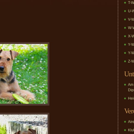
T-W
U-W
V-W
W-W
X-W
Y-W
Y-W
Z-W
Unt
Am 
Dip
Hei
Ver
Air
Klub