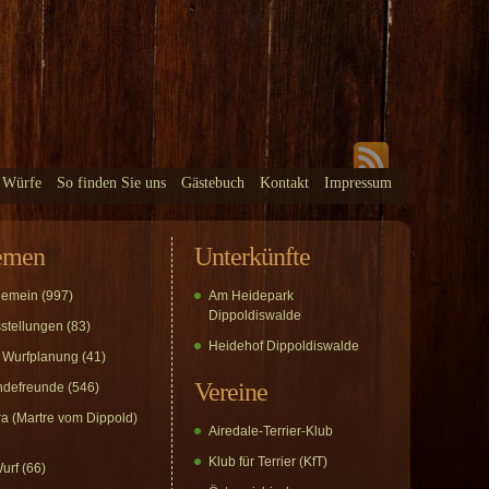
 Würfe
So finden Sie uns
Gästebuch
Kontakt
Impressum
emen
Unterkünfte
gemein
(997)
Am Heidepark
Dippoldiswalde
stellungen
(83)
Heidehof Dippoldiswalde
 Wurfplanung
(41)
Vereine
defreunde
(546)
a (Martre vom Dippold)
Airedale-Terrier-Klub
Klub für Terrier (KfT)
urf
(66)