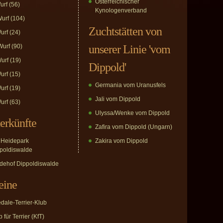
Österreichischer
urf
(56)
Kynologenverband
urf
(104)
Zuchtstätten von
urf
(24)
urf
(90)
unserer Linie 'vom
urf
(19)
Dippold'
urf
(15)
Germania vom Uranusfels
urf
(19)
Jali vom Dippold
urf
(63)
Ulyssa/Wenke vom Dippold
erkünfte
Zafira vom Dippold (Ungarn)
Heidepark
Zakira vom Dippold
poldiswalde
dehof Dippoldiswalde
eine
edale-Terrier-Klub
 für Terrier (KfT)