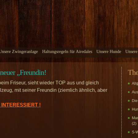
Unsere Zwingeranlage
Haltungsregeln für Airedales
Unsere Hunde
Unsere
neuer „Freundin!
Th
eim Friseur, sieht wieder TOP aus und gleich
All
ug, mit seiner Freundin (ziemlich ähnlich, aber
Aus
Die
INTERESSIERT !
Hun
Mar
(2)
S-W