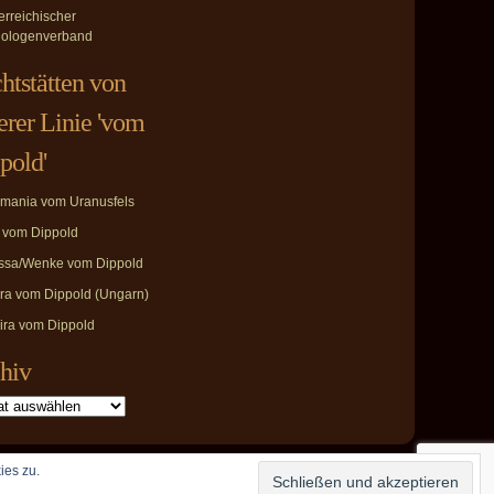
erreichischer
ologenverband
htstätten von
erer Linie 'vom
pold'
mania vom Uranusfels
i vom Dippold
ssa/Wenke vom Dippold
ira vom Dippold (Ungarn)
ira vom Dippold
hiv
ies zu.