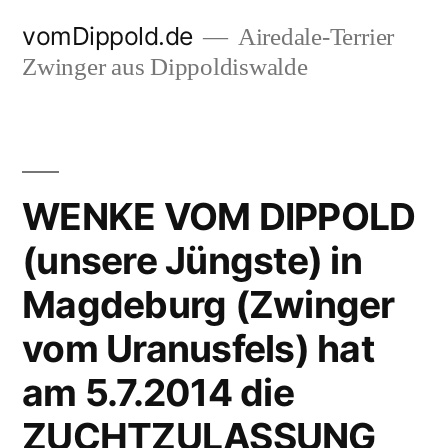
Zum
vomDippold.de
Airedale-Terrier
Inhalt
Zwinger aus Dippoldiswalde
springen
WENKE VOM DIPPOLD
(unsere Jüngste) in
Magdeburg (Zwinger
vom Uranusfels) hat
am 5.7.2014 die
ZUCHTZULASSUNG