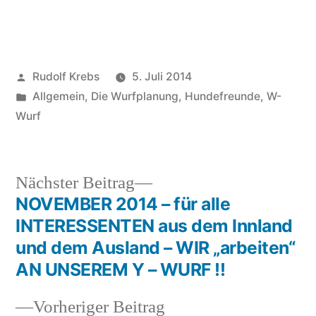
Veröffentlicht
Rudolf Krebs
5. Juli 2014
von
Veröffentlicht
Allgemein
,
Die Wurfplanung
,
Hundefreunde
,
W-
in
Wurf
Nächster
Nächster Beitrag
Beitrag:
NOVEMBER 2014 – für alle
Beitragsnavigation
INTERESSENTEN aus dem Innland
und dem Ausland – WIR „arbeiten“
AN UNSEREM Y – WURF !!
Vorheriger
Vorheriger Beitrag