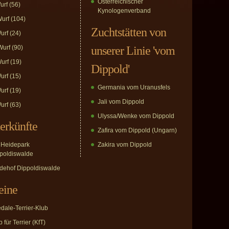
Österreichischer
urf
(56)
Kynologenverband
urf
(104)
Zuchtstätten von
urf
(24)
urf
(90)
unserer Linie 'vom
urf
(19)
Dippold'
urf
(15)
Germania vom Uranusfels
urf
(19)
Jali vom Dippold
urf
(63)
Ulyssa/Wenke vom Dippold
erkünfte
Zafira vom Dippold (Ungarn)
Heidepark
Zakira vom Dippold
poldiswalde
dehof Dippoldiswalde
eine
edale-Terrier-Klub
 für Terrier (KfT)