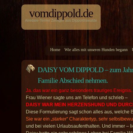
vomdippold.de
Airedale-Terrier Zwinger aus Dippoldiswalde
Home
Wie alles mit unseren Hunden begann
DAISY VOM DIPPOLD – zum Jahresw
Familie Abschied nehmen.
Ja. das war ein ganz besonders trauriges Ereignis.
Frau Wiener sagte uns am Telefon und schrieb –
DAISY WAR MEIN HERZENSHUND UND DURCH
Diese Formulierung sagt schon alles aus, welche B
Sie war ein „starker“ Charaktertyp, sehr selbstbewu
und bei vielen Urlaubsaufenthalten. Und immer – li