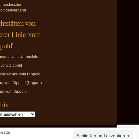
erreichischer
ologenverband
htstätten von
erer Linie 'vom
pold'
mania vom Uranusfels
i vom Dippold
ssa/Wenke vom Dippold
ira vom Dippold (Ungarn)
ira vom Dippold
hiv
ies zu.