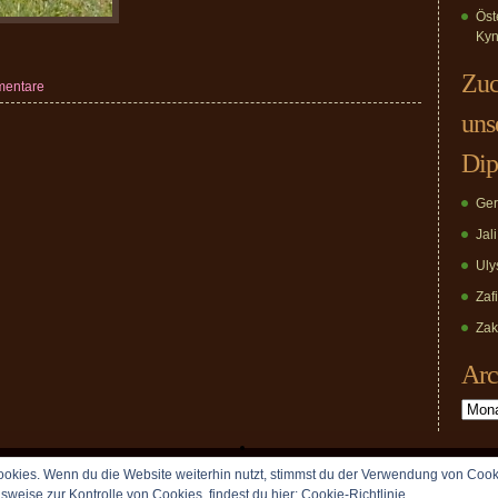
Öst
Kyn
Zuc
mentare
uns
Dip
Ger
Jal
Uly
Zaf
Zak
Arc
Archiv
okies. Wenn du die Website weiterhin nutzt, stimmst du der Verwendung von Cook
Copyright © 2009 vomDippold.de. All rights reserved.
lsweise zur Kontrolle von Cookies, findest du hier:
Cookie-Richtlinie