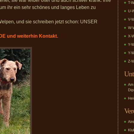
ner, sie war leider öfter und auch schwer krank. Ihre
T-W
m ihr ein sehr schönes und langes Leben zu
U-W
V-W
 Welpen, und sie schreiben jetzt schon: UNSER
W-W
und weiterhin Kontakt.
X-W
Y-W
Y-W
Z-W
Unt
Am 
Dip
Hei
Ver
Air
Klub