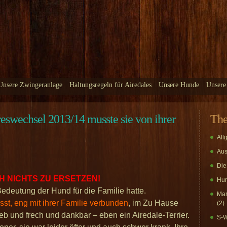
Unsere Zwingeranlage
Haltungsregeln für Airedales
Unsere Hunde
Unsere
echsel 2013/14 musste sie von ihrer
Th
All
Aus
Die
 NICHTS ZU ERSETZEN!
Hun
edeutung der Hund für die Familie hatte.
Mar
sst, eng mit ihrer Familie verbunden
, im Zu Hause
(2)
eb und frech und dankbar – eben ein Airedale-Terrier.
S-W