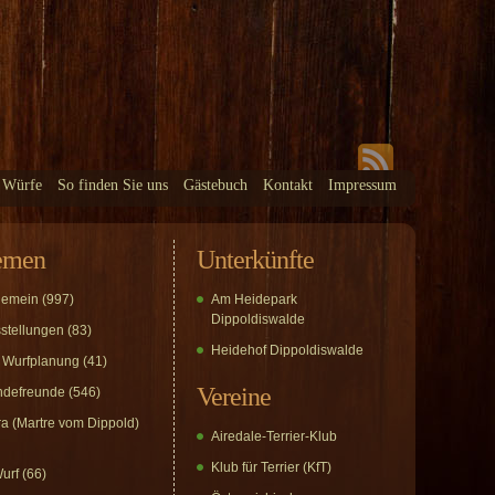
 Würfe
So finden Sie uns
Gästebuch
Kontakt
Impressum
emen
Unterkünfte
gemein
(997)
Am Heidepark
Dippoldiswalde
stellungen
(83)
Heidehof Dippoldiswalde
 Wurfplanung
(41)
Vereine
defreunde
(546)
a (Martre vom Dippold)
Airedale-Terrier-Klub
Klub für Terrier (KfT)
urf
(66)