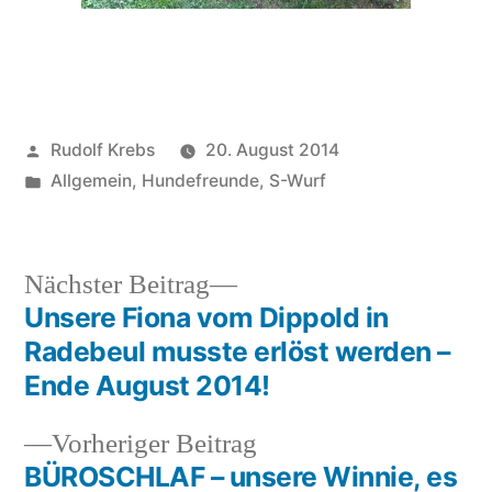
Veröffentlicht
Rudolf Krebs
20. August 2014
von
Veröffentlicht
Allgemein
,
Hundefreunde
,
S-Wurf
in
Nächster
Nächster Beitrag
Beitrag:
Unsere Fiona vom Dippold in
Beitragsnavigation
Radebeul musste erlöst werden –
Ende August 2014!
Vorheriger
Vorheriger Beitrag
Beitrag:
BÜROSCHLAF – unsere Winnie, es