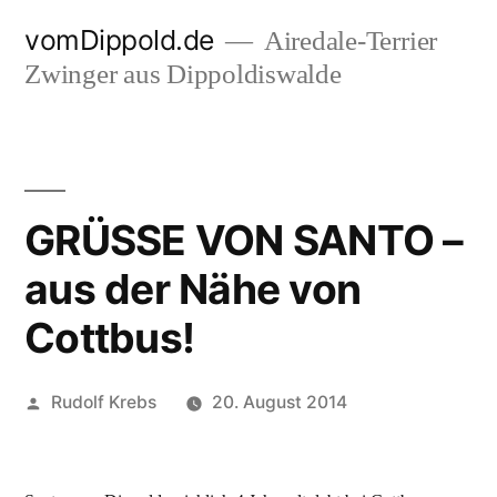
Zum
vomDippold.de
Airedale-Terrier
Inhalt
Zwinger aus Dippoldiswalde
springen
GRÜSSE VON SANTO –
aus der Nähe von
Cottbus!
Veröffentlicht
Rudolf Krebs
20. August 2014
von