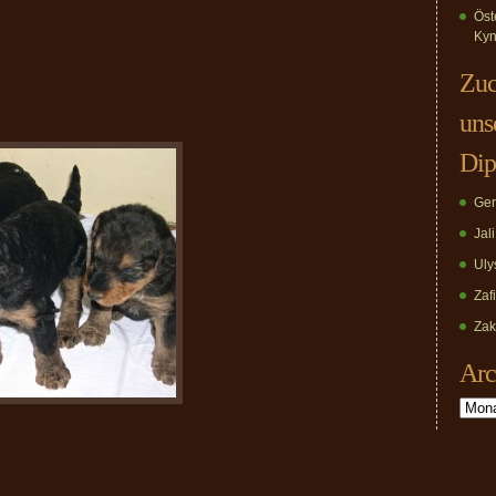
Öst
Kyn
Zuc
uns
Dip
Ger
Jal
Uly
Zaf
Zak
Arc
Archiv