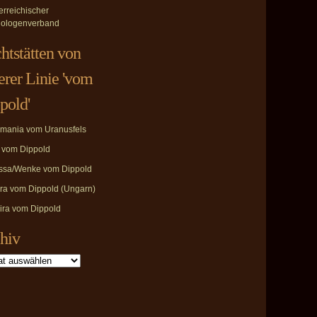
erreichischer
ologenverband
htstätten von
erer Linie 'vom
pold'
mania vom Uranusfels
i vom Dippold
ssa/Wenke vom Dippold
ira vom Dippold (Ungarn)
ira vom Dippold
hiv