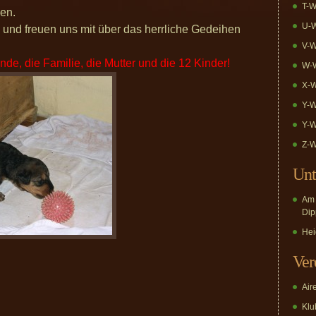
T-W
en.
U-W
e und freuen uns mit über das herrliche Gedeihen
V-W
unde, die Familie, die Mutter und die 12 Kinder!
W-W
X-W
Y-W
Y-W
Z-W
Unt
Am 
Dip
Hei
Ver
Air
Klub