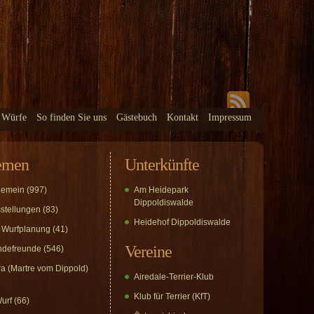
 Würfe
So finden Sie uns
Gästebuch
Kontakt
Impressum
emen
Unterkünfte
gemein
(997)
Am Heidepark
Dippoldiswalde
stellungen
(83)
Heidehof Dippoldiswalde
 Wurfplanung
(41)
Vereine
defreunde
(546)
a (Martre vom Dippold)
Airedale-Terrier-Klub
Klub für Terrier (KfT)
urf
(66)