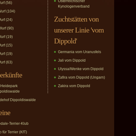
Österreichischer
urf
(56)
Kynologenverband
urf
(104)
Zuchtstätten von
urf
(24)
urf
(90)
unserer Linie 'vom
urf
(19)
Dippold'
urf
(15)
Germania vom Uranusfels
urf
(19)
Jali vom Dippold
urf
(63)
Ulyssa/Wenke vom Dippold
erkünfte
Zafira vom Dippold (Ungarn)
Heidepark
Zakira vom Dippold
poldiswalde
dehof Dippoldiswalde
eine
edale-Terrier-Klub
 für Terrier (KfT)