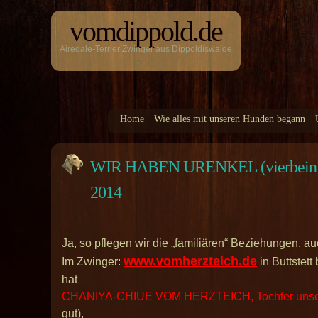
vomdippold.de
Airedale-Terrier Zwinger aus Dippoldiswalde
Home
Wie alles mit unseren Hunden begann
WIR HABEN URENKEL (vierbein
2014
Ja, so pflegen wir die „familiären“ Beziehungen, 
www.vomherzteich.de
Im Zwinger:
in Buttstett
hat
CHANIYA-CHIUE VOM HERZTEICH, Tochter unsere
gut),