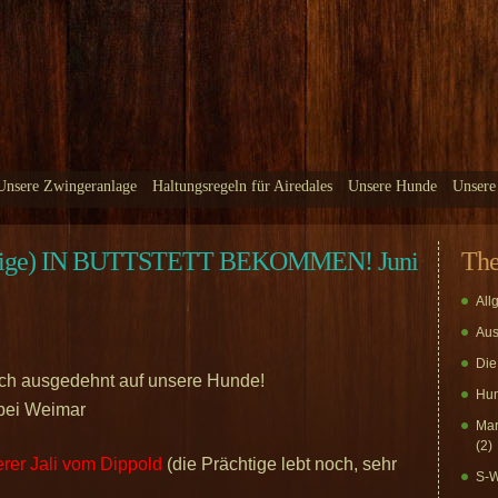
Unsere Zwingeranlage
Haltungsregeln für Airedales
Unsere Hunde
Unsere
ige) IN BUTTSTETT BEKOMMEN! Juni
Th
All
Aus
Die
auch ausgedehnt auf unsere Hunde!
Hun
 bei Weimar
Mar
(2)
r Jali vom Dippold
(die Prächtige lebt noch, sehr
S-W