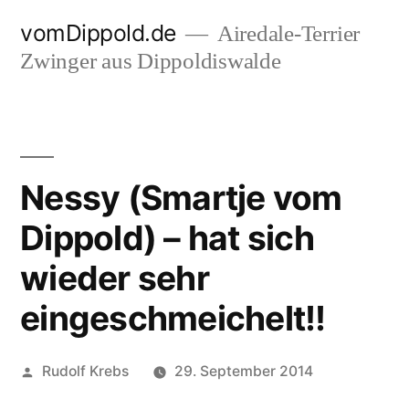
Zum
vomDippold.de
Airedale-Terrier
Inhalt
Zwinger aus Dippoldiswalde
springen
Nessy (Smartje vom
Dippold) – hat sich
wieder sehr
eingeschmeichelt!!
Veröffentlicht
Rudolf Krebs
29. September 2014
von