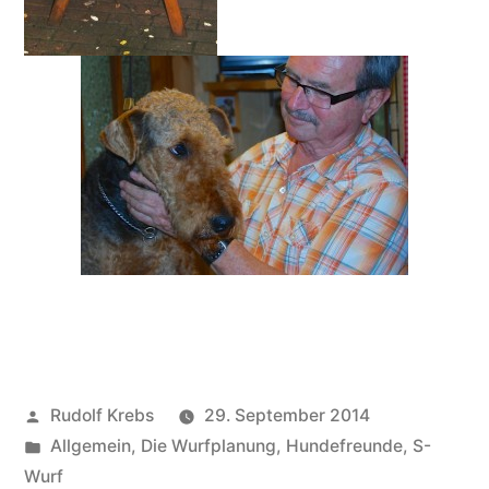
Veröffentlicht
Rudolf Krebs
29. September 2014
von
Veröffentlicht
Allgemein
,
Die Wurfplanung
,
Hundefreunde
,
S-
in
Wurf