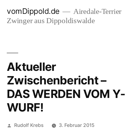
Zum
vomDippold.de
Airedale-Terrier
Inhalt
Zwinger aus Dippoldiswalde
springen
Aktueller
Zwischenbericht –
DAS WERDEN VOM Y-
WURF!
Veröffentlicht
Rudolf Krebs
3. Februar 2015
von