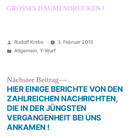
GROSSES DAUMENDRÜCKEN !
Veröffentlicht
Rudolf Krebs
3. Februar 2015
von
Veröffentlicht
Allgemein
,
Y-Wurf
in
Nächster
Nächster Beitrag
Beitrag:
HIER EINIGE BERICHTE VON DEN
Beitragsnavigation
ZAHLREICHEN NACHRICHTEN,
DIE IN DER JÜNGSTEN
VERGANGENHEIT BEI UNS
ANKAMEN !