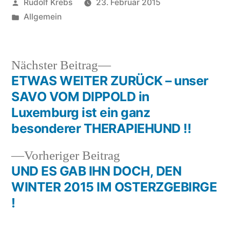
Veröffentlicht
Rudolf Krebs
23. Februar 2015
von
Veröffentlicht
Allgemein
in
Nächster
Nächster Beitrag
Beitrag:
ETWAS WEITER ZURÜCK – unser
Beitragsnavigation
SAVO VOM DIPPOLD in
Luxemburg ist ein ganz
besonderer THERAPIEHUND !!
Vorheriger
Vorheriger Beitrag
Beitrag:
UND ES GAB IHN DOCH, DEN
WINTER 2015 IM OSTERZGEBIRGE
!