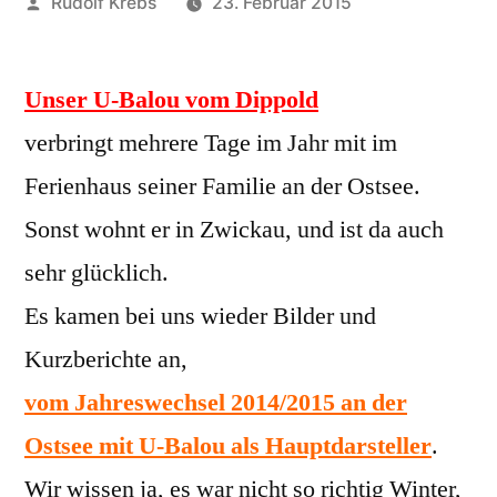
Veröffentlicht
Rudolf Krebs
23. Februar 2015
von
Unser U-Balou vom Dippold
verbringt mehrere Tage im Jahr mit im
Ferienhaus seiner Familie an der Ostsee.
Sonst wohnt er in Zwickau, und ist da auch
sehr glücklich.
Es kamen bei uns wieder Bilder und
Kurzberichte an,
vom Jahreswechsel 2014/2015 an der
Ostsee mit U-Balou als Hauptdarsteller
.
Wir wissen ja, es war nicht so richtig Winter,