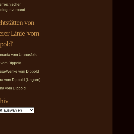
erreichischer
ologenverband
htstätten von
erer Linie 'vom
pold'
mania vom Uranusfels
i vom Dippold
ssa/Wenke vom Dippold
ira vom Dippold (Ungarn)
ira vom Dippold
hiv