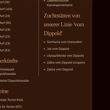
Österreichischer
urf
(56)
Kynologenverband
urf
(104)
Zuchtstätten von
urf
(24)
urf
(90)
unserer Linie 'vom
urf
(19)
Dippold'
urf
(15)
Germania vom Uranusfels
urf
(19)
Jali vom Dippold
urf
(63)
Ulyssa/Wenke vom Dippold
erkünfte
Zafira vom Dippold (Ungarn)
Heidepark
Zakira vom Dippold
poldiswalde
dehof Dippoldiswalde
eine
edale-Terrier-Klub
 für Terrier (KfT)