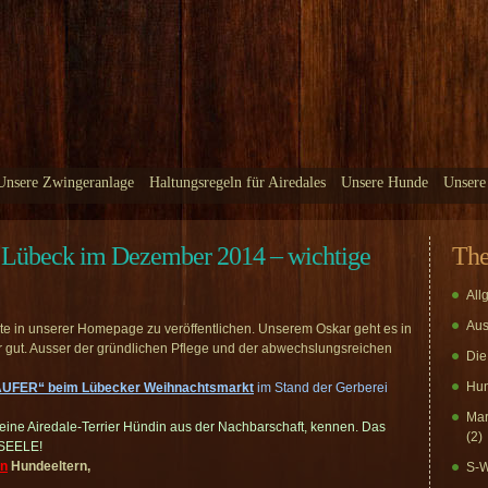
Unsere Zwingeranlage
Haltungsregeln für Airedales
Unsere Hunde
Unsere
Lübeck im Dezember 2014 – wichtige
Th
All
Aus
hte in unserer Homepage zu veröffentlichen. Unserem Oskar geht es in
r gut. Ausser der gründlichen Pflege und der abwechslungsreichen
Die
Hun
FER“ beim Lübecker Weihnachtsmarkt
im Stand der Gerberei
Mar
 eine Airedale-Terrier Hündin aus der Nachbarschaft, kennen. Das
(2)
 SEELE!
en
Hundeeltern,
S-W