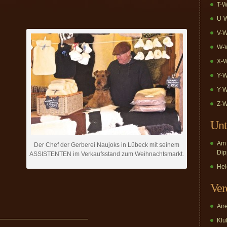
T-W
U-W
V-W
W-W
X-W
Y-W
Y-W
Z-W
Unt
Am 
Der Chef der Gerberei Naujoks in Lübeck mit seinem
Dip
ASSISTENTEN im Verkaufsstand zum Weihnachtsmarkt.
Hei
Ver
Air
——————————————–
Klub