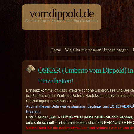
vomdippold.de
Airedale-Terrier Zwinger aus Dippoldiswalde
Home
Wie alles mit unseren Hunden begann
OSKAR (Umberto vom Dippold) in 
Einzelheiten!
Erst jetzt komme ich dazu, weitere schöne Bildergrüsse und Beric
der Familie und im Gerberei-Betrieb Naujoks in Lübeck immer seh
Beschäftigung hat er viel zu tut.
Auch in diesem Jahr war er ständiger Begleiter und
„CHEFVERKÄU
Naujoks.
Und in seiner
„FREIZEIT“ lernte er seine neue Freundin kennen
,
ging sehr schnell, und sie sind beide schon EIN HERZ UND EINE
Vielen Dank für die Bilder, alles Gute und schöne Grüsse von d