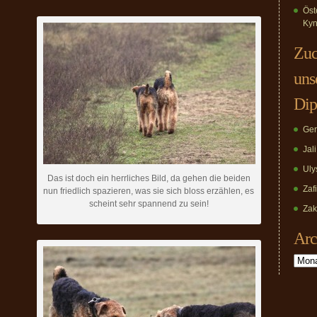
Öst
Kyn
Zuc
uns
Dip
Ger
Jal
Uly
Das ist doch ein herrliches Bild, da gehen die beiden
Zaf
nun friedlich spazieren, was sie sich bloss erzählen, es
scheint sehr spannend zu sein!
Zak
Arc
Archiv