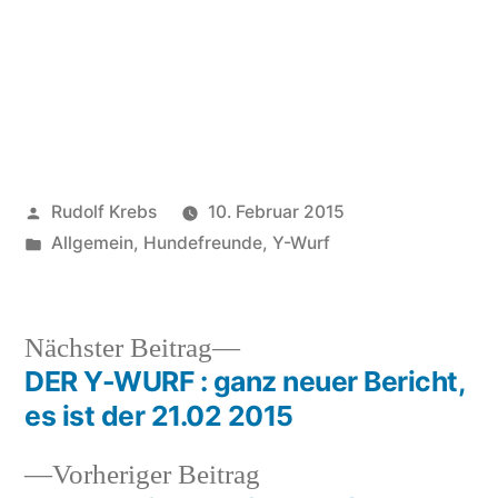
Veröffentlicht
Rudolf Krebs
10. Februar 2015
von
Veröffentlicht
Allgemein
,
Hundefreunde
,
Y-Wurf
in
Nächster
Nächster Beitrag
Beitrag:
DER Y-WURF : ganz neuer Bericht,
Beitragsnavigation
es ist der 21.02 2015
Vorheriger
Vorheriger Beitrag