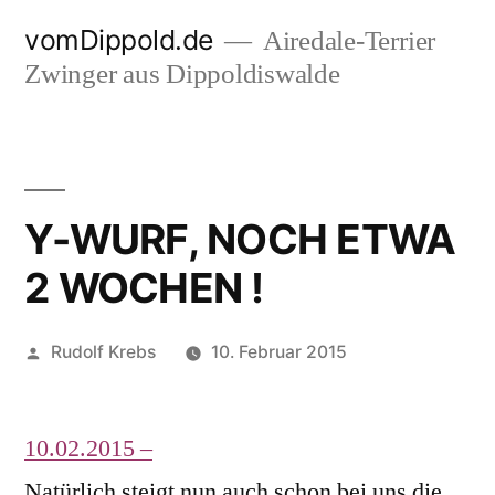
Zum
vomDippold.de
Airedale-Terrier
Inhalt
Zwinger aus Dippoldiswalde
springen
Y-WURF, NOCH ETWA
2 WOCHEN !
Veröffentlicht
Rudolf Krebs
10. Februar 2015
von
10.02.2015 –
Natürlich steigt nun auch schon bei uns die