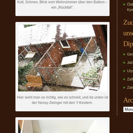
Kalt, Schnee, Blick vom Wohnzimmer über den Balkon –
Öst
ein „Rückfall“.
Kyn
Zuc
uns
Dip
Ger
Jal
Uly
Zaf
Zak
Hier sieht man so richtig, wie es schneit, und da unten ist
Arc
der Nessy-Zwinger mit den Y-Kindern.
Archiv