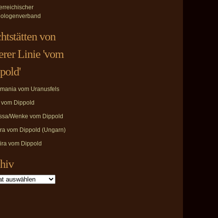
erreichischer
ologenverband
htstätten von
erer Linie 'vom
pold'
mania vom Uranusfels
i vom Dippold
ssa/Wenke vom Dippold
ira vom Dippold (Ungarn)
ira vom Dippold
hiv