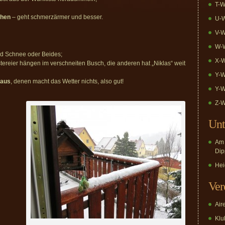
T-W
ehen
– geht schmerzärmer und besser.
U-W
V-W
W-W
und Schnee oder Beides;
X-W
tereier hängen im verschneiten Busch, die anderen hat „Niklas“ weit
Y-W
raus
, denen macht das Wetter nichts, also gut!
Y-W
Z-W
Unt
Am 
Dip
Hei
Ver
Air
Klub