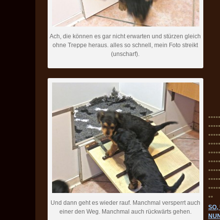
Ach, die können es gar nicht erwarten und stürzen gleich
ohne Treppe heraus. alles so schnell, mein Foto streikt
(unscharf).
°°°°
°°°°
°°°°
°°°°
°°°°
°°°°
°°°°
°°°°
°°°°
°°
Und dann geht es wieder rauf. Manchmal versperrt auch
SO,
einer den Weg. Manchmal auch rückwärts gehen.
NU