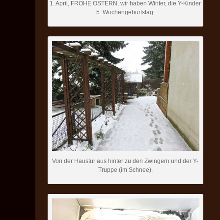
1. April, FROHE OSTERN, wir haben Winter, die Y-Kinder
5. Wochengeburtstag.
Von der Haustür aus hinter zu den Zwingern und der Y-
Truppe (im Schnee).