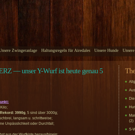
Unsere Zwingeranlage
Haltungsregeln für Airedales
Unsere Hunde
Unsere
Z — unser Y-Wurf ist heute genau 5
Th
All
Aus
Die
unkt:
Hun
Kilo;
Rekord: 3990g
, 5 sind über 3000g;
Mar
ischbrei, langsam u. schrittweise;
(2)
ine Unpässlichkeit oder Durchfall;
S-W
elbst aus der Wurfkiste heraus/hinein;