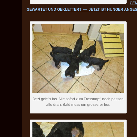
GE
GEWARTET UND GEKLETTERT — JETZT IST HUNGER ANGES
Jetzt geht’s los. Alle sofort zum Fressnapf, noch passen
alle dran. Bald muss ein grösserer her.