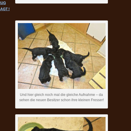
NUG
AGT !
Und hier gleich noch mal die gleiche Aufnahme – da
sehen die neuen Besitzer schon ihre kleinen Fresser!