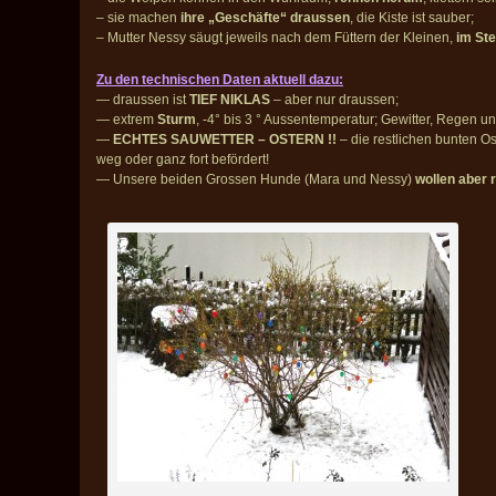
– sie machen
ihre „Geschäfte“ draussen
, die Kiste ist sauber;
– Mutter Nessy säugt jeweils nach dem Füttern der Kleinen,
im St
Zu den technischen Daten aktuell dazu:
— draussen ist
TIEF NIKLAS
– aber nur draussen;
— extrem
Sturm
, -4° bis 3 ° Aussentemperatur; Gewitter, Regen 
—
ECHTES SAUWETTER – OSTERN !!
– die restlichen bunten Os
weg oder ganz fort befördert!
— Unsere beiden Grossen Hunde (Mara und Nessy)
wollen aber 