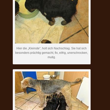
Hier die „Kleinste“, holt sich Nachschlag. Sie hat sich
besonders prächtig gemacht, fix, eifrig, unerschrocken,
mutig.