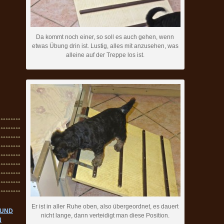
Da kommt noch einer, so soll es auch gehen, wenn
etwas Übung drin ist. Lustig, alles mit anzusehen, was
alleine auf der Treppe los ist.
°°°°°°°°°
°°°°°°°°°
°°°°°°°°°
°°°°°°°°°
°°°°°°°°°
°°°°°°°°°
°°°°°°°°°
°°°°°°°°°
°°°°°°°°°
Er ist in aller Ruhe oben, also übergeordnet, es dauert
 UND
nicht lange, dann verteidigt man diese Position.
N