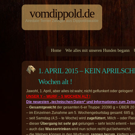
vomdippold.de
Airedale-Terrier Zwinger aus Dippoldiswalde
Home
Wie alles mit unseren Hunden begann
1. APRIL 2015 – KEIN APRILSCHER
Wochen alt !
Jawohl, 1. April, aber alles ist wahr, nicht geflunkert oder gelogen!
UNSER Y – WURF – 5 WOCHEN ALT !
Die neuesten „technischen Daten“ und Informationen zum Zeitp
–
Gesamtgewicht
der gesamten 6-er Truppe: 20390 g = ÜBER 20 
– im Einzelnen Zunahme am 5. Wochengeburtstag gesamt: 685 g,
– seit Samstag (4,5 – te Woche) wird
zugefüttert
, Milch – oder Fle
– dieser
Übergang ist sehr gut
gelungen – sehr leicht erlernt – ke
– auch das
Wassertrinken
wird nun schon recht gut beherrscht;
– die Welpen können in den Wurfraum,
rennen herum
, klettern s