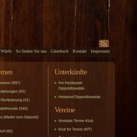
 Würfe
So finden Sie uns
Gästebuch
Kontakt
Impressum
emen
Unterkünfte
gemein
(997)
Am Heidepark
Dippoldiswalde
stellungen
(83)
Heidehof Dippoldiswalde
 Wurfplanung
(41)
Vereine
defreunde
(546)
a (Martre vom Dippold)
Airedale-Terrier-Klub
Klub für Terrier (KfT)
urf
(66)