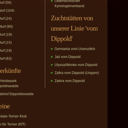
Österreichischer
urf
(56)
Kynologenverband
urf
(104)
Zuchtstätten von
urf
(24)
urf
(90)
unserer Linie 'vom
urf
(19)
Dippold'
urf
(15)
Germania vom Uranusfels
urf
(19)
Jali vom Dippold
urf
(63)
Ulyssa/Wenke vom Dippold
erkünfte
Zafira vom Dippold (Ungarn)
Heidepark
Zakira vom Dippold
poldiswalde
dehof Dippoldiswalde
eine
edale-Terrier-Klub
 für Terrier (KfT)