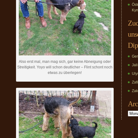
Öst
Kyn
Zuc
uns
Dip
Ger
Also erst mal, man mag sich, gar keine Abneigung oder
Jal
Streitigkeit. Yoyo will schon deutlicher – Flint schont noch
etwas zu überlegen!
Uly
Zaf
Zak
Arc
Archiv