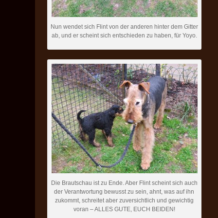
Nun wendet sich Flint von der anderen hinter dem Gitter
ab, und er scheint sich entschieden zu haben, für Yoyo.
Die Brautschau ist zu Ende. Aber Flint scheint sich auch
der Verantwortung bewusst zu sein, ahnt, was auf ihn
zukommt, schreitet aber zuversichtlich und gewichtig
voran – ALLES GUTE, EUCH BEIDEN!