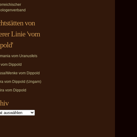
erreichischer
ologenverband
htstätten von
erer Linie 'vom
pold'
mania vom Uranusfels
i vom Dippold
ssa/Wenke vom Dippold
ira vom Dippold (Ungarn)
ira vom Dippold
hiv