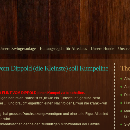
Unsere Zwingeranlage
Haltungsregeln für Airedales
Unsere Hunde
Unsere
om Dippold (die Kleinste) soll Kumpeline
Th
All
Aus
nd FLINT VOM DIPPOLD einen Kumpel zu beschaffen.
Die
gen herum an, sonst ist er „fit wie ein Turnschuh“, gesund, sehr
Hun
mer … und braucht eigentlich einen Nachfolger. Er war nie krank – wir
Mar
fig, hat grosses Durchsetzungsvermögen und eine tolle Figur. Alle sind
(2)
n wird.
Bekanntmachen der beiden zukünftigen Mitbewohner der Familie.
S-W