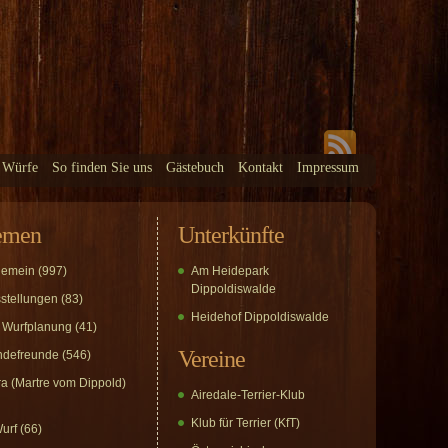
 Würfe
So finden Sie uns
Gästebuch
Kontakt
Impressum
emen
Unterkünfte
gemein
(997)
Am Heidepark
Dippoldiswalde
stellungen
(83)
Heidehof Dippoldiswalde
 Wurfplanung
(41)
Vereine
defreunde
(546)
a (Martre vom Dippold)
Airedale-Terrier-Klub
Klub für Terrier (KfT)
urf
(66)