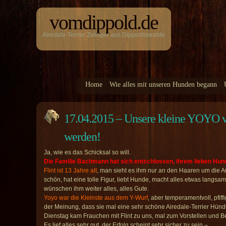
vomdippold.de
Airedale-Terrier Zwinger aus Dippoldiswalde
Home
Wie alles mit unseren Hunden begann
17.04.2015 – Unsere kleine YOYO v
werden!
Ja, wie es das Schicksal so will.
Die Familie Bachmann hat sich entschlossen, ihrem lieben Hu
Flint ist 13 Jahre alt
, man sieht es ihm nur an den Haaren um die Au
schön, hat eine tolle Figur, liebt Hunde, macht alles etwas langsa
wünschen ihm weiter alles, alles Gute.
Yoyo war die Kleinste aus dem Y-Wurf
, aber temperamentvoll, pfif
der Meinung, dass sie mal eine sehr schöne Airedale-Terrier Hündi
Dienstag kam Frauchen mit Flint zu uns, mal zum Vorstellen und 
Es lief alles sehr gut, der Erfolg scheint sehr sicher zu sein –