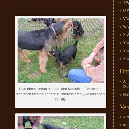
T-W
U-W
V-W
W-W
X-W
Y-W
Y-W
Z-W
Unt
Am 
Dip
Yoyo nimmt schon mal direkten Kontakt auf, er scheint
sich noch für eine andere zu interessieren (wie das eben
Hei
so ist!).
Ver
Air
Klub