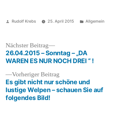
Veröffentlicht
Veröffentlicht
Rudolf Krebs
25. April 2015
Allgemein
von
in
Nächster
Nächster Beitrag
Beitrag:
26.04.2015 – Sonntag – „DA
Beitragsnavigation
WAREN ES NUR NOCH DREI “ !
Vorheriger
Vorheriger Beitrag
Beitrag:
Es gibt nicht nur schöne und
lustige Welpen – schauen Sie auf
folgendes Bild!