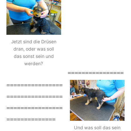
Jetzt sind die Drüsen
dran, oder was soll
das sonst sein und
werden?
================
================
================
================
==============
Und was soll das sein