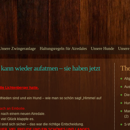
Unsere Zwingeranlage
Haltungsregeln für Airedales
Unsere Hunde
Unsere
kann wieder aufatmen – sie haben jetzt
Th
All
Aus
ie Lichtenberger hatte.
Die
ufrieden sind und ein Hund – wie man so schön sagt „Himmel auf
Hun
nach an Embolie.
Mar
 nach einem neuen Airedale.
(2)
iel Glück klappte es.
sind sich sicher – das war die richtige Entscheidung.
S-W
UER, VIEL FREUDE UND EIN SCHÖNES UND LANGES