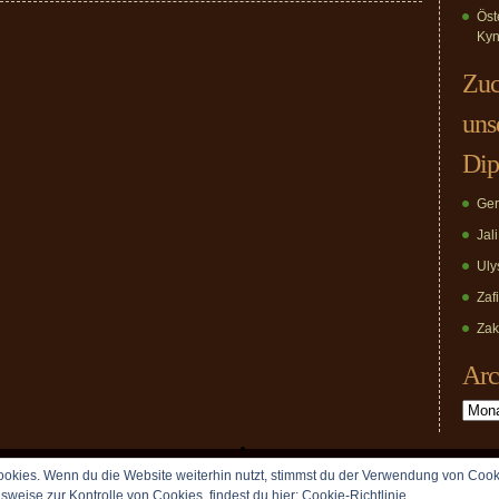
Öst
Kyn
Zuc
uns
Dip
Ger
Jal
Uly
Zaf
Zak
Arc
Archiv
okies. Wenn du die Website weiterhin nutzt, stimmst du der Verwendung von Cook
Copyright © 2009 vomDippold.de. All rights reserved.
lsweise zur Kontrolle von Cookies, findest du hier:
Cookie-Richtlinie