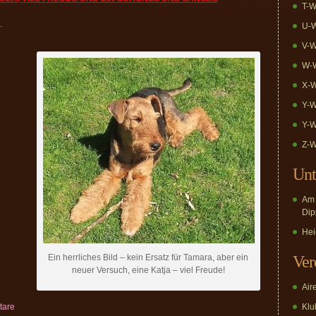
T-W
.
U-W
V-W
W-W
X-W
Y-W
Y-W
Z-W
Unt
Am 
Dip
Hei
Ein herrliches Bild – kein Ersatz für Tamara, aber ein
Ver
neuer Versuch, eine Katja – viel Freude!
Air
tare
Klub