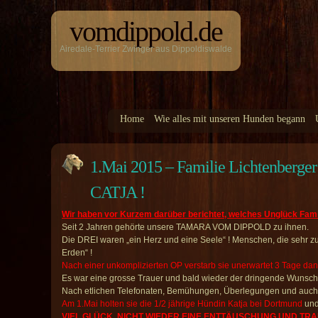
vomdippold.de
Airedale-Terrier Zwinger aus Dippoldiswalde
Home
Wie alles mit unseren Hunden begann
1.Mai 2015 – Familie Lichtenberger 
CATJA !
Wir haben vor Kurzem darüber berichtet, welches Unglück Famil
Seit 2 Jahren gehörte unsere TAMARA VOM DIPPOLD zu ihnen.
Die DREI waren „ein Herz und eine Seele“ ! Menschen, die sehr z
Erden“ !
Nach einer unkomplizierten OP verstarb sie unerwartet 3 Tage da
Es war eine grosse Trauer und bald wieder der dringende Wunsch
Nach etlichen Telefonaten, Bemühungen, Überlegungen und auch v
Am 1.Mai holten sie die 1/2 jährige Hündin Katja bei Dortmund
und 
VIEL GLÜCK, NICHT WIEDER EINE ENTTÄUSCHUNG UND TRA