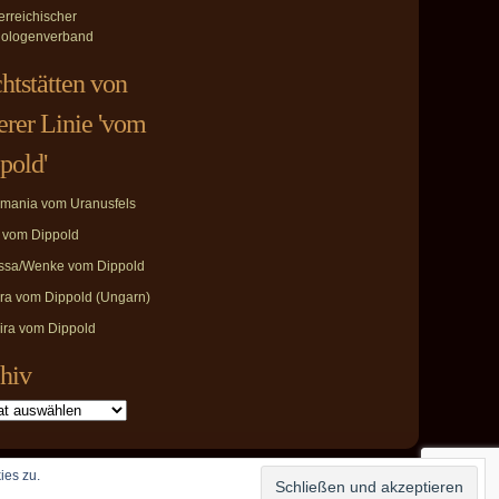
erreichischer
ologenverband
htstätten von
erer Linie 'vom
pold'
mania vom Uranusfels
i vom Dippold
ssa/Wenke vom Dippold
ira vom Dippold (Ungarn)
ira vom Dippold
hiv
ies zu.