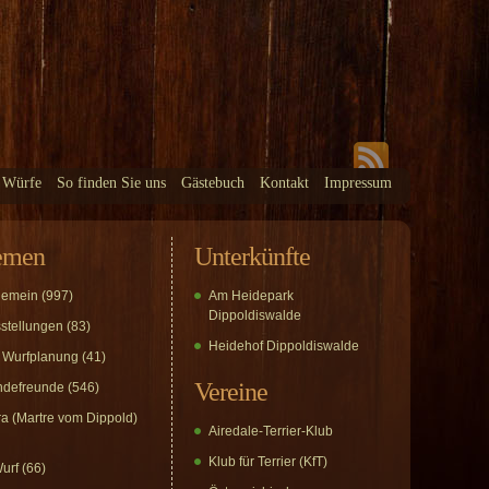
 Würfe
So finden Sie uns
Gästebuch
Kontakt
Impressum
emen
Unterkünfte
gemein
(997)
Am Heidepark
Dippoldiswalde
stellungen
(83)
Heidehof Dippoldiswalde
 Wurfplanung
(41)
Vereine
defreunde
(546)
a (Martre vom Dippold)
Airedale-Terrier-Klub
Klub für Terrier (KfT)
urf
(66)