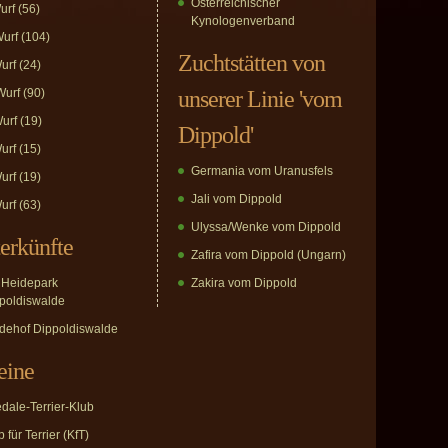
Österreichischer
urf
(56)
Kynologenverband
urf
(104)
Zuchtstätten von
urf
(24)
urf
(90)
unserer Linie 'vom
urf
(19)
Dippold'
urf
(15)
Germania vom Uranusfels
urf
(19)
Jali vom Dippold
urf
(63)
Ulyssa/Wenke vom Dippold
erkünfte
Zafira vom Dippold (Ungarn)
Heidepark
Zakira vom Dippold
poldiswalde
dehof Dippoldiswalde
eine
edale-Terrier-Klub
 für Terrier (KfT)