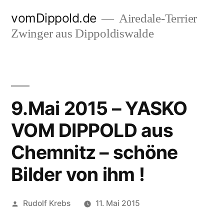
Zum
vomDippold.de
Airedale-Terrier
Inhalt
Zwinger aus Dippoldiswalde
springen
9.Mai 2015 – YASKO
VOM DIPPOLD aus
Chemnitz – schöne
Bilder von ihm !
Veröffentlicht
Rudolf Krebs
11. Mai 2015
von