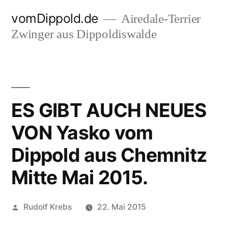
Zum
vomDippold.de
Airedale-Terrier
Inhalt
Zwinger aus Dippoldiswalde
springen
ES GIBT AUCH NEUES
VON Yasko vom
Dippold aus Chemnitz
Mitte Mai 2015.
Veröffentlicht
Rudolf Krebs
22. Mai 2015
von