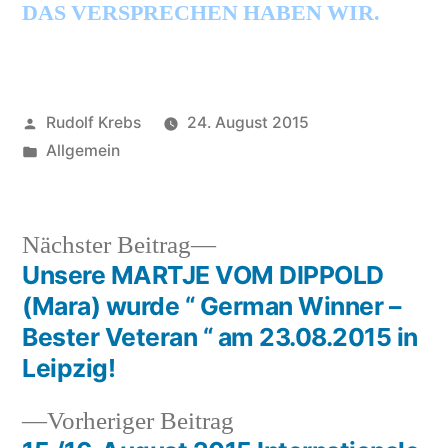
DAS VERSPRECHEN HABEN WIR.
Veröffentlicht
Rudolf Krebs
24. August 2015
von
Veröffentlicht
Allgemein
in
Nächster
Nächster Beitrag
Beitrag:
Unsere MARTJE VOM DIPPOLD
Beitragsnavigation
(Mara) wurde “ German Winner –
Bester Veteran “ am 23.08.2015 in
Leipzig!
Vorheriger
Vorheriger Beitrag