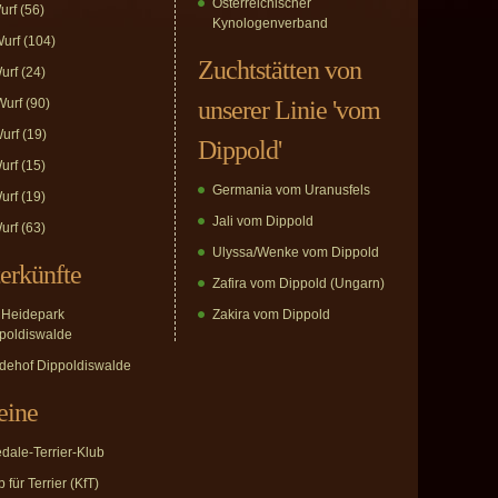
Österreichischer
urf
(56)
Kynologenverband
urf
(104)
Zuchtstätten von
urf
(24)
urf
(90)
unserer Linie 'vom
urf
(19)
Dippold'
urf
(15)
Germania vom Uranusfels
urf
(19)
Jali vom Dippold
urf
(63)
Ulyssa/Wenke vom Dippold
erkünfte
Zafira vom Dippold (Ungarn)
Heidepark
Zakira vom Dippold
poldiswalde
dehof Dippoldiswalde
eine
edale-Terrier-Klub
 für Terrier (KfT)