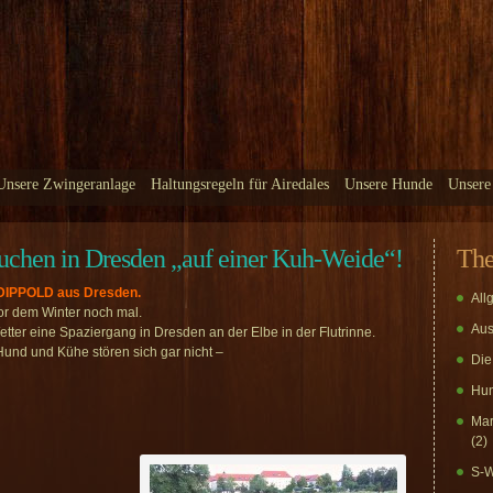
Unsere Zwingeranlage
Haltungsregeln für Airedales
Unsere Hunde
Unsere
uchen in Dresden „auf einer Kuh-Weide“!
Th
DIPPOLD aus Dresden.
All
vor dem Winter noch mal.
Aus
tter eine Spaziergang in Dresden an der Elbe in der Flutrinne.
 Hund und Kühe stören sich gar nicht –
Die
Hun
Mar
(2)
S-W