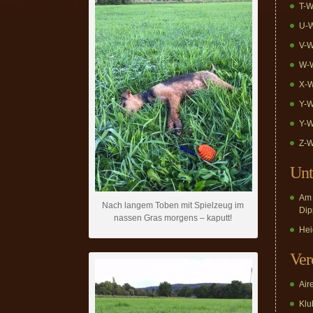
T-W
U-W
V-W
W-W
X-W
Y-W
Y-W
Z-W
Unt
Am 
Nach langem Toben mit Spielzeug im
Dip
nassen Gras morgens – kaputt!
Hei
Ver
Air
Klub