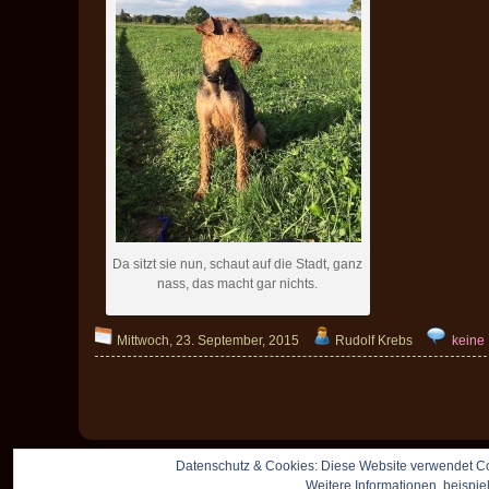
Da sitzt sie nun, schaut auf die Stadt, ganz
nass, das macht gar nichts.
Mittwoch, 23. September, 2015
Rudolf Krebs
keine
Datenschutz & Cookies: Diese Website verwendet Co
Weitere Informationen, beispie