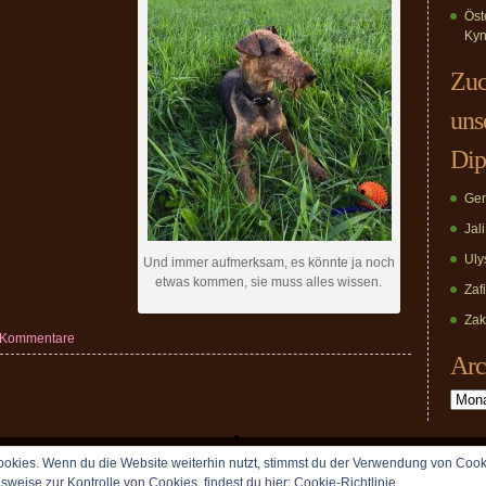
Öst
Kyn
Zuc
uns
Dip
Ger
Jal
Uly
Und immer aufmerksam, es könnte ja noch
etwas kommen, sie muss alles wissen.
Zaf
Zak
 Kommentare
Arc
Archiv
okies. Wenn du die Website weiterhin nutzt, stimmst du der Verwendung von Cook
Copyright © 2009 vomDippold.de. All rights reserved.
lsweise zur Kontrolle von Cookies, findest du hier:
Cookie-Richtlinie