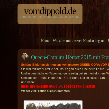
vomdippold.de
Airedale-Terrier Zwinger aus Dippoldiswalde
Home
Wie alles mit unseren Hunden begann
Queen-Cora im Herbst 2015 mit Fra
Schöne Bilder erreichten uns von unserer QUEEN-CORA VOM 
Sie war mit ihrer Familie bei uns, es gab auch eine neue Frisur – 
Und in den nächsten Tagen morgens zeitig bei frühherbstlichem We
Unglaublich – Kühe in der Stadt !!, der Hund tobt im nassen Gras,
und dann:
EBEN EIN NASSER HUND, AUSGETOBT UND MÜDE!
Weiter viel Freude allen zusammen.