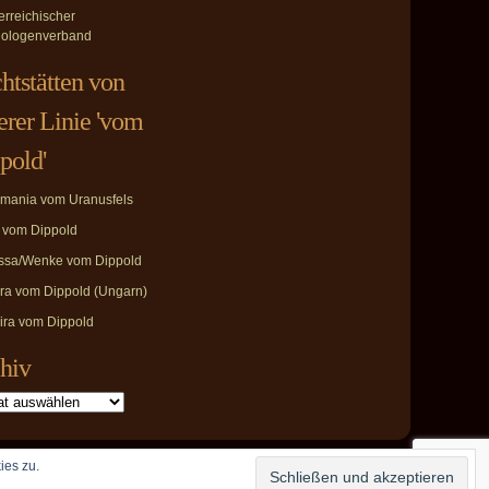
erreichischer
ologenverband
htstätten von
erer Linie 'vom
pold'
mania vom Uranusfels
i vom Dippold
ssa/Wenke vom Dippold
ira vom Dippold (Ungarn)
ira vom Dippold
hiv
ies zu.