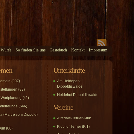
 Würfe
So finden Sie uns
Gästebuch
Kontakt
Impressum
emen
Unterkünfte
gemein
(997)
Am Heidepark
Dippoldiswalde
stellungen
(83)
Heidehof Dippoldiswalde
 Wurfplanung
(41)
Vereine
defreunde
(546)
a (Martre vom Dippold)
Airedale-Terrier-Klub
Klub für Terrier (KfT)
urf
(66)