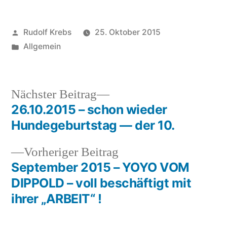
Veröffentlicht
Rudolf Krebs
25. Oktober 2015
von
Veröffentlicht
Allgemein
in
Nächster
Nächster Beitrag
Beitrag:
26.10.2015 – schon wieder
Beitragsnavigation
Hundegeburtstag — der 10.
Vorheriger
Vorheriger Beitrag
Beitrag:
September 2015 – YOYO VOM
DIPPOLD – voll beschäftigt mit
ihrer „ARBEIT“ !